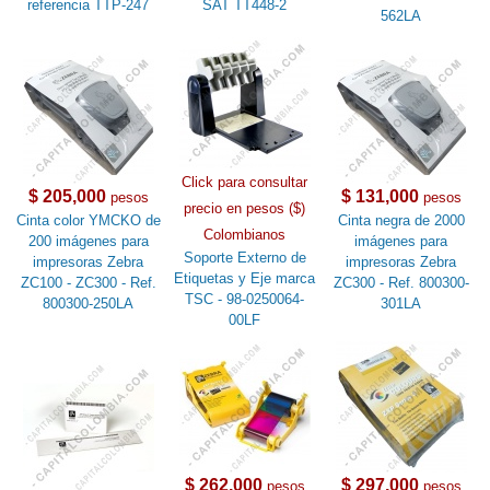
referencia TTP-247
SAT TT448-2
562LA
Click para consultar
$ 205,000
$ 131,000
pesos
pesos
precio en pesos ($)
Cinta color YMCKO de
Cinta negra de 2000
Colombianos
200 imágenes para
imágenes para
Soporte Externo de
impresoras Zebra
impresoras Zebra
Etiquetas y Eje marca
ZC100 - ZC300 - Ref.
ZC300 - Ref. 800300-
TSC - 98-0250064-
800300-250LA
301LA
00LF
$ 262,000
$ 297,000
pesos
pesos