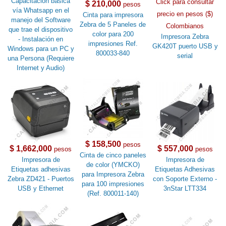
Capacitación básica
Click para consultar
$ 210,000
pesos
vía Whatsapp en el
precio en pesos ($)
Cinta para impresora
manejo del Software
Zebra de 5 Paneles de
Colombianos
que trae el dispositivo
color para 200
Impresora Zebra
- Instalación en
impresiones Ref.
GK420T puerto USB y
Windows para un PC y
800033-840
serial
una Persona (Requiere
Internet y Audio)
$ 158,500
pesos
$ 1,662,000
$ 557,000
pesos
pesos
Cinta de cinco paneles
Impresora de
Impresora de
de color (YMCKO)
Etiquetas adhesivas
Etiquetas Adhesivas
para Impresora Zebra
Zebra ZD421 - Puertos
con Soporte Externo -
para 100 impresiones
USB y Ethernet
3nStar LTT334
(Ref. 800011-140)