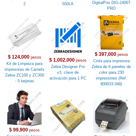
DigitalPos DIG-2406T
2
550LA
PRO
$ 397,000
pesos
$ 124,000
pesos
$ 1,002,000
pesos
Cinta para impresora
Kit de Limpieza para
Zebra Designer Pro
Zebra de 6 paneles de
impresoras de Carnets
v3, clave de
color para 230
Zebra ZC100 y ZC300
activación para 1 PC
impresiones (Ref.
- 5 tarjetas
800033-348)
$ 99,900
pesos