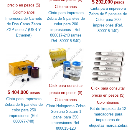
$ 292,000
pesos
precio en pesos ($)
Colombianos
Cinta para impresora
Colombianos
Cinta para impresora
Zebra de 5 paneles de
Impresora de Carnets
Zebra de 5 paneles de
Color para 200
de Dos Caras Zebra
color para 200
impresiones (Ref.
ZXP serie 7 (USB Y
impresiones - Ref.
800015-140)
Ethernet)
800017-240 (antes
Ref. 800015-940)
Click para consultar
Click para consultar
$ 404,000
pesos
precio en pesos ($)
precio en pesos ($)
Cinta para impresora
Colombianos
Colombianos
Zebra de 6 paneles de
Cinta Holograma Zebra
Kit de limpieza de 12
color para 250
Geniune Secure 1
marcadores para
impresiones (Ref.
panel para 350
impresoras de
800077-748)
impresiones Ref.
etiquetas marca Zebra
800015-120