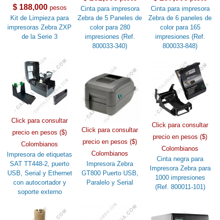
$ 188,000
pesos
Cinta para impresora
Cinta para impresora
Kit de Limpieza para
Zebra de 5 Paneles de
Zebra de 6 paneles de
impresoras Zebra ZXP
color para 280
color para 165
de la Serie 3
impresiones (Ref.
impresiones (Ref.
800033-340)
800033-848)
Click para consultar
Click para consultar
Click para consultar
precio en pesos ($)
precio en pesos ($)
precio en pesos ($)
Colombianos
Colombianos
Colombianos
Impresora de etiquetas
Cinta negra para
SAT TT448-2, puerto
Impresora Zebra
Impresora Zebra para
USB, Serial y Ethernet
GT800 Puerto USB,
1000 impresiones
con autocortador y
Paralelo y Serial
(Ref. 800011-101)
soporte externo