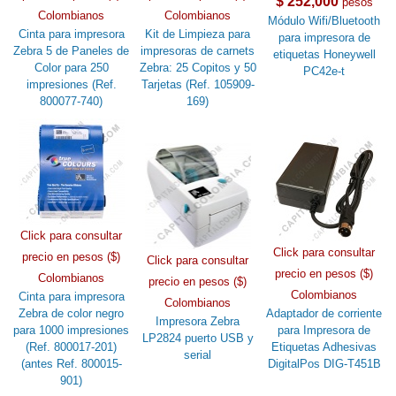
$ 252,000
pesos
Colombianos
Colombianos
Módulo Wifi/Bluetooth
Cinta para impresora
Kit de Limpieza para
para impresora de
Zebra 5 de Paneles de
impresoras de carnets
etiquetas Honeywell
Color para 250
Zebra: 25 Copitos y 50
PC42e-t
impresiones (Ref.
Tarjetas (Ref. 105909-
800077-740)
169)
Click para consultar
Click para consultar
precio en pesos ($)
Click para consultar
precio en pesos ($)
Colombianos
precio en pesos ($)
Colombianos
Cinta para impresora
Colombianos
Zebra de color negro
Adaptador de corriente
Impresora Zebra
para 1000 impresiones
para Impresora de
LP2824 puerto USB y
(Ref. 800017-201)
Etiquetas Adhesivas
serial
(antes Ref. 800015-
DigitalPos DIG-T451B
901)