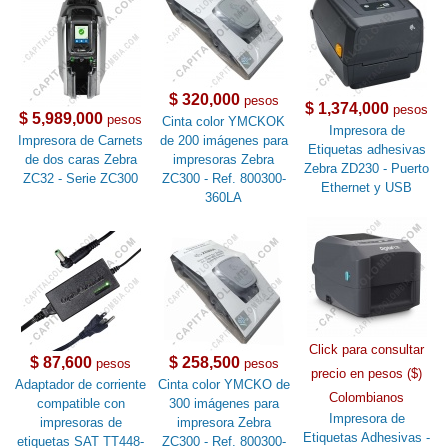
$ 320,000
pesos
$ 1,374,000
pesos
$ 5,989,000
pesos
Cinta color YMCKOK
Impresora de
Impresora de Carnets
de 200 imágenes para
Etiquetas adhesivas
de dos caras Zebra
impresoras Zebra
Zebra ZD230 - Puerto
ZC32 - Serie ZC300
ZC300 - Ref. 800300-
Ethernet y USB
360LA
Click para consultar
$ 87,600
$ 258,500
pesos
pesos
precio en pesos ($)
Adaptador de corriente
Cinta color YMCKO de
Colombianos
compatible con
300 imágenes para
Impresora de
impresoras de
impresora Zebra
Etiquetas Adhesivas -
etiquetas SAT TT448-
ZC300 - Ref. 800300-