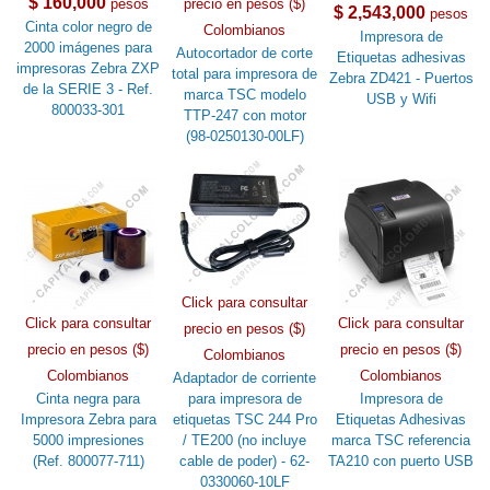
$ 160,000
pesos
precio en pesos ($)
$ 2,543,000
pesos
Cinta color negro de
Colombianos
Impresora de
2000 imágenes para
Autocortador de corte
Etiquetas adhesivas
impresoras Zebra ZXP
total para impresora de
Zebra ZD421 - Puertos
de la SERIE 3 - Ref.
marca TSC modelo
USB y Wifi
800033-301
TTP-247 con motor
(98-0250130-00LF)
Click para consultar
Click para consultar
Click para consultar
precio en pesos ($)
precio en pesos ($)
precio en pesos ($)
Colombianos
Colombianos
Colombianos
Adaptador de corriente
Cinta negra para
para impresora de
Impresora de
Impresora Zebra para
etiquetas TSC 244 Pro
Etiquetas Adhesivas
5000 impresiones
/ TE200 (no incluye
marca TSC referencia
(Ref. 800077-711)
cable de poder) - 62-
TA210 con puerto USB
0330060-10LF