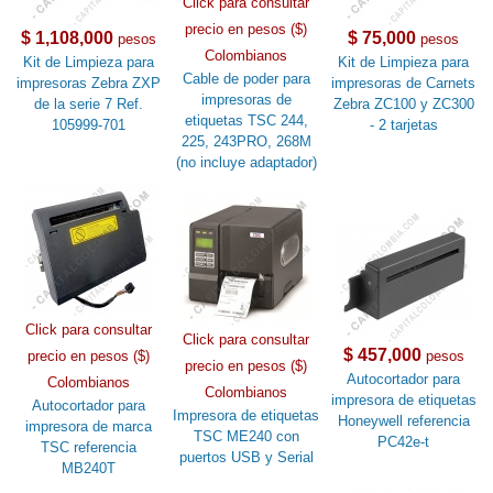
Click para consultar
precio en pesos ($)
$ 1,108,000
$ 75,000
pesos
pesos
Colombianos
Kit de Limpieza para
Kit de Limpieza para
Cable de poder para
impresoras Zebra ZXP
impresoras de Carnets
impresoras de
de la serie 7 Ref.
Zebra ZC100 y ZC300
etiquetas TSC 244,
105999-701
- 2 tarjetas
225, 243PRO, 268M
(no incluye adaptador)
Click para consultar
Click para consultar
$ 457,000
precio en pesos ($)
pesos
precio en pesos ($)
Autocortador para
Colombianos
Colombianos
impresora de etiquetas
Autocortador para
Impresora de etiquetas
Honeywell referencia
impresora de marca
TSC ME240 con
PC42e-t
TSC referencia
puertos USB y Serial
MB240T