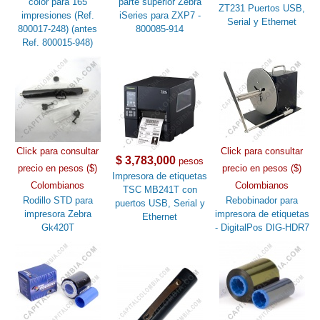
color para 165
parte superior Zebra
ZT231 Puertos USB,
impresiones (Ref.
iSeries para ZXP7 -
Serial y Ethernet
800017-248) (antes
800085-914
Ref. 800015-948)
Click para consultar
Click para consultar
$ 3,783,000
pesos
precio en pesos ($)
precio en pesos ($)
Impresora de etiquetas
Colombianos
Colombianos
TSC MB241T con
Rodillo STD para
Rebobinador para
puertos USB, Serial y
impresora Zebra
impresora de etiquetas
Ethernet
Gk420T
- DigitalPos DIG-HDR7