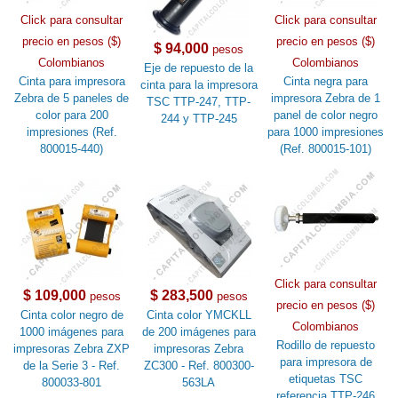
Click para consultar
Click para consultar
precio en pesos ($)
precio en pesos ($)
$ 94,000
pesos
Colombianos
Colombianos
Eje de repuesto de la
Cinta para impresora
Cinta negra para
cinta para la impresora
Zebra de 5 paneles de
impresora Zebra de 1
TSC TTP-247, TTP-
color para 200
panel de color negro
244 y TTP-245
impresiones (Ref.
para 1000 impresiones
800015-440)
(Ref. 800015-101)
Click para consultar
$ 109,000
$ 283,500
pesos
pesos
precio en pesos ($)
Cinta color negro de
Cinta color YMCKLL
Colombianos
1000 imágenes para
de 200 imágenes para
Rodillo de repuesto
impresoras Zebra ZXP
impresoras Zebra
para impresora de
de la Serie 3 - Ref.
ZC300 - Ref. 800300-
etiquetas TSC
800033-801
563LA
referencia TTP-246