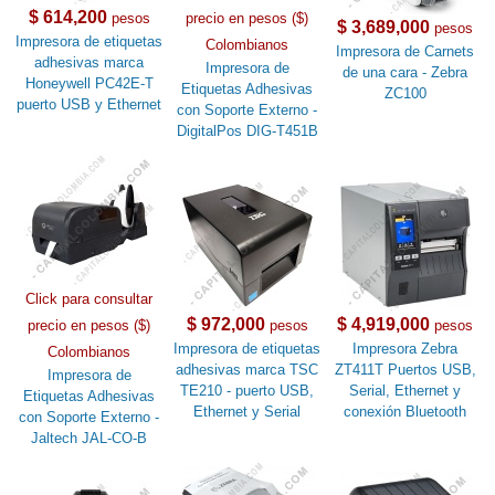
$ 614,200
pesos
precio en pesos ($)
$ 3,689,000
pesos
Impresora de etiquetas
Colombianos
Impresora de Carnets
adhesivas marca
Impresora de
de una cara - Zebra
Honeywell PC42E-T
Etiquetas Adhesivas
ZC100
puerto USB y Ethernet
con Soporte Externo -
DigitalPos DIG-T451B
Click para consultar
$ 972,000
$ 4,919,000
precio en pesos ($)
pesos
pesos
Impresora de etiquetas
Impresora Zebra
Colombianos
adhesivas marca TSC
ZT411T Puertos USB,
Impresora de
TE210 - puerto USB,
Serial, Ethernet y
Etiquetas Adhesivas
Ethernet y Serial
conexión Bluetooth
con Soporte Externo -
Jaltech JAL-CO-B