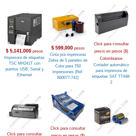
Click para consultar
$ 599,000
pesos
$ 5,141,000
pesos
precio en pesos ($)
Cinta pra impresoras
Impresora de etiquetas
Colombianos
Zebra de 5 paneles de
TSC MH241T con
Cortador automático
Color para 750
puertos USB, Serial y
para impresora de
impresiones (Ref.
Ethernet
etiquetas SAT TT448-
800077-742)
2
Click para consultar
Click para consultar
precio en pesos ($)