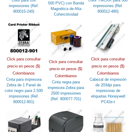
color para 100
color YMCKK para 500
500 PVC) con Banda
impresiones (Ref.
impresiones (Ref.
Magnética de Alta
800015-240)
800012-480)
Cohercitividad
Click para consultar
Click para consultar
Click para consultar
precio en pesos ($)
precio en pesos ($)
precio en pesos ($)
Colombianos
Colombianos
Colombianos
Cinta para impresora
Cabezal de impresión
Cinta negra para
Zebra de 1 Panel de
de 203dpi para
impresora Zebra para
color negro para 2.500
impresoras de
2500 impresiones
impresiones (Ref.
etiquetas Honeywell
(Ref. 800077-701)
800012-901)
PC42e-t