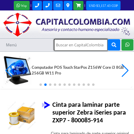
|
|
Wsp
USD $3,157.43 COP
Menú
Impresora de Etiquetas Adhesivas TSC TE200 puerto
USB
$817,400 COP
Cinta para laminar parte
superior Zebra iSeries para
ZXP7 - 800085-914
Cinta para laminado de parte superior original