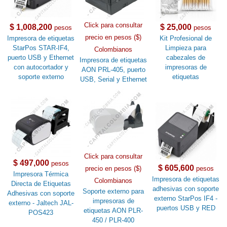
Click para consultar
$ 1,008,200
$ 25,000
pesos
pesos
precio en pesos ($)
Impresora de etiquetas
Kit Profesional de
StarPos STAR-IF4,
Limpieza para
Colombianos
puerto USB y Ethernet
cabezales de
Impresora de etiquetas
con autocortador y
impresoras de
AON PRL-405, puerto
soporte externo
etiquetas
USB, Serial y Ethernet
Click para consultar
$ 497,000
pesos
$ 605,600
precio en pesos ($)
pesos
Impresora Térmica
Impresora de etiquetas
Colombianos
Directa de Etiquetas
adhesivas con soporte
Soporte externo para
Adhesivas con soporte
externo StarPos IF4 -
impresoras de
externo - Jaltech JAL-
puertos USB y RED
etiquetas AON PLR-
POS423
450 / PLR-400