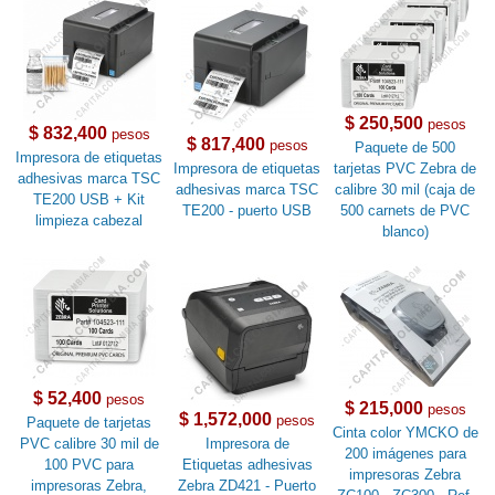
$ 250,500
pesos
$ 832,400
pesos
$ 817,400
pesos
Paquete de 500
Impresora de etiquetas
Impresora de etiquetas
tarjetas PVC Zebra de
adhesivas marca TSC
adhesivas marca TSC
calibre 30 mil (caja de
TE200 USB + Kit
TE200 - puerto USB
500 carnets de PVC
limpieza cabezal
blanco)
$ 52,400
pesos
$ 215,000
pesos
$ 1,572,000
pesos
Paquete de tarjetas
Cinta color YMCKO de
PVC calibre 30 mil de
Impresora de
200 imágenes para
100 PVC para
Etiquetas adhesivas
impresoras Zebra
impresoras Zebra,
Zebra ZD421 - Puerto