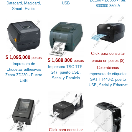
ZC100 - ZC300 - Ref.
Datacard, Magicard,
USB
800300-350LA
Smart, Evolis
Click para consultar
$ 1,095,000
pesos
$ 1,689,000
pesos
precio en pesos ($)
Impresora de
Impresora TSC TTP-
Colombianos
Etiquetas adhesivas
247, puerto USB,
Impresora de etiquetas
Zebra ZD230 - Puerto
Serial y Paralelo
SAT TT448-2, puerto
USB
USB, Serial y Ethernet
Click para consultar