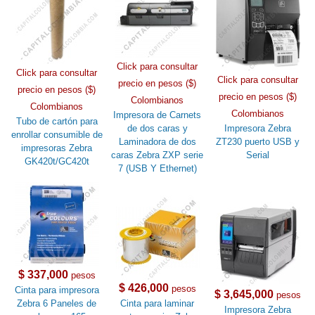
Click para consultar
Click para consultar
Click para consultar
precio en pesos ($)
precio en pesos ($)
precio en pesos ($)
Colombianos
Colombianos
Colombianos
Impresora de Carnets
Tubo de cartón para
de dos caras y
Impresora Zebra
enrollar consumible de
Laminadora de dos
ZT230 puerto USB y
impresoras Zebra
caras Zebra ZXP serie
Serial
GK420t/GC420t
7 (USB Y Ethernet)
$ 337,000
pesos
$ 426,000
pesos
Cinta para impresora
$ 3,645,000
pesos
Zebra 6 Paneles de
Cinta para laminar
Impresora Zebra