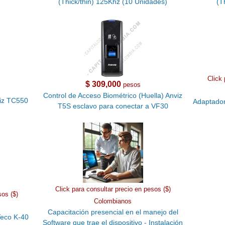
(Thick/thin) 125Khz (10 Unidades)
(T
Click 
$ 309,000
pesos
Control de Acceso Biométrico (Huella) Anviz
viz TC550
Adaptador 
T5S esclavo para conectar a VF30
Click para consultar precio en pesos ($)
sos ($)
Colombianos
Capacitación presencial en el manejo del
Teco K-40
Software que trae el dispositivo - Instalación