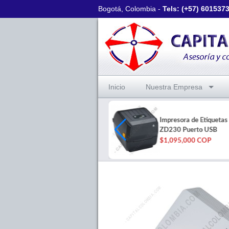
Bogotá, Colombia -
Tels: (+57)
601537
Inicio
Nuestra Empresa
Impresora térmica de etiquetas
Impresora de Etiquetas
adhesivas Jaltech JAL-POS423
ZD230 Puerto USB
$497,000 COP
$1,095,000 COP