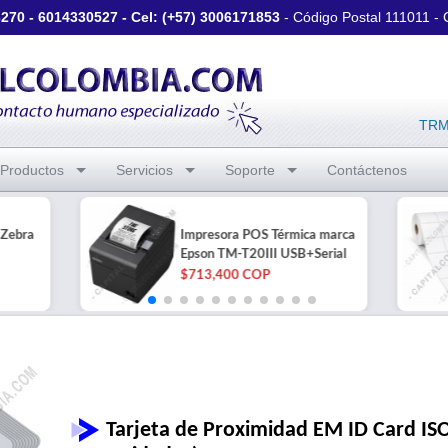
3270
-
6014330527
- Cel: (+57)
3006171853
- Código Postal 111011 -
TRM 
Productos
Servicios
Soporte
Contáctenos
 Zebra
Impresora POS Térmica marca
Epson TM-T20III USB+Serial
$713,400 COP
Tarjeta de Proximidad EM ID Card ISO