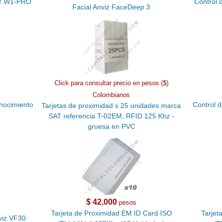
viz W1-PRO
Control 
Facial Anviz FaceDeep 3
Click para consultar precio en pesos ($)
Colombianos
nocimiento
Control d
Tarjetas de proximidad x 25 unidades marca
SAT referencia T-02EM, RFID 125 Khz -
gruesa en PVC
$ 42,000
pesos
Tarjeta de Proximidad EM ID Card ISO
Tarjet
viz VF30