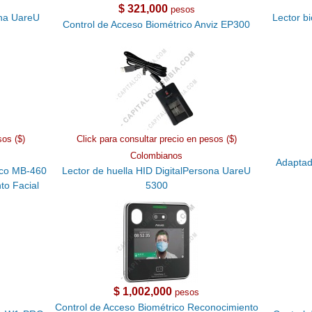
$ 321,000
pesos
ona UareU
Lector b
Control de Acceso Biométrico Anviz EP300
sos ($)
Click para consultar precio en pesos ($)
Colombianos
Adaptado
eco MB-460
Lector de huella HID DigitalPersona UareU
to Facial
5300
$ 1,002,000
pesos
Control de Acceso Biométrico Reconocimiento