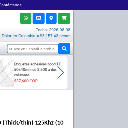
Contáctenos
Fecha: 2026-08-08
Dólar en Colombia = $3,157.43 pesos
Etiquetas adhesivas bond TT
Impresora po
50x40mm de 2.500 a dos
+ Bluetooth y
columnas
A200U
$37,600 COP
$195,000 C
 (Thick/thin) 125Khz (10