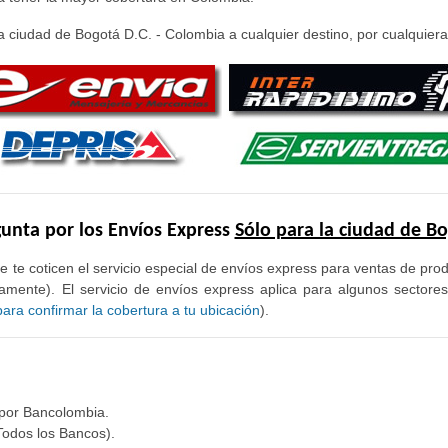
 ciudad de Bogotá D.C. - Colombia a cualquier destino, por cualquiera 
unta por los Envíos Express
Sólo para la ciudad de B
e te coticen el servicio especial de envíos express para ventas de pr
mente). El servicio de envíos express aplica para algunos sectore
ra confirmar la cobertura a tu ubicación
).
 por Bancolombia.
Todos los Bancos).