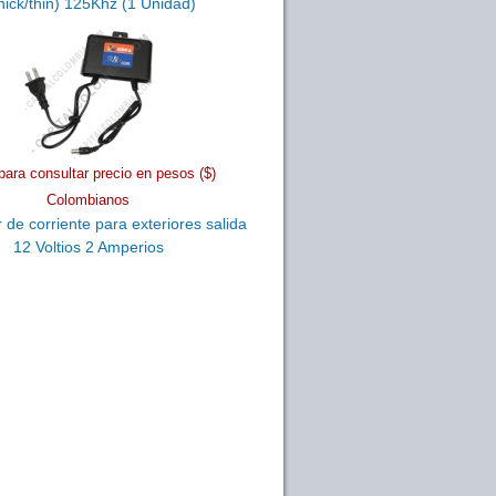
hick/thin) 125Khz (1 Unidad)
para consultar precio en pesos ($)
Colombianos
de corriente para exteriores salida
12 Voltios 2 Amperios