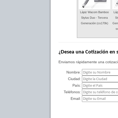
Lápiz Wacom Bamboo
Lá
Stylus Duo - Tercera
St
Generación (cs170k)
Gene
se
¿Desea una Cotización en s
Enviamos rápidamente una cotizació
Nombre:
Ciudad:
País:
Teléfonos:
Email: