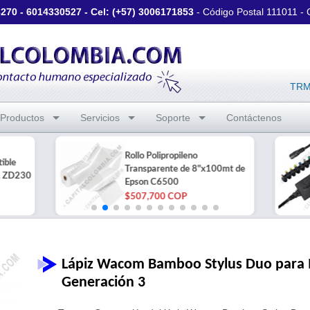
3270
-
6014330527
- Cel: (+57)
3006171853
- Código Postal 111011 -
TRM 
Productos
Servicios
Soporte
Contáctenos
Rollo Polipropileno
ible
Transparente de 8"x100mt de
, ZD230
Epson C6500
$507,700 COP
Lápiz Wacom Bamboo Stylus Duo para I
Generación 3