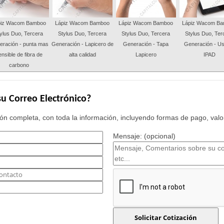
piz Wacom Bamboo
Lápiz Wacom Bamboo
Lápiz Wacom Bamboo
Lápiz Wacom B
ylus Duo, Tercera
Stylus Duo, Tercera
Stylus Duo, Tercera
Stylus Duo, Ter
ración - punta mas
Generación - Lapicero de
Generación - Tapa
Generación - U
nsible de fibra de
alta calidad
Lapicero
IPAD
carbono
u Correo Electrónico?
n completa, con toda la información, incluyendo formas de pago, valor
Mensaje: (opcional)