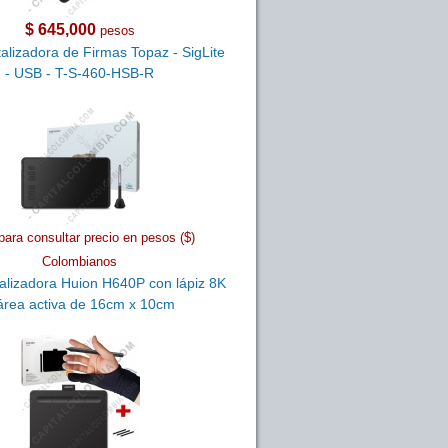
$ 645,000
pesos
talizadora de Firmas Topaz - SigLite
- USB - T-S-460-HSB-R
para consultar precio en pesos ($)
Colombianos
talizadora Huion H640P con lápiz 8K
área activa de 16cm x 10cm