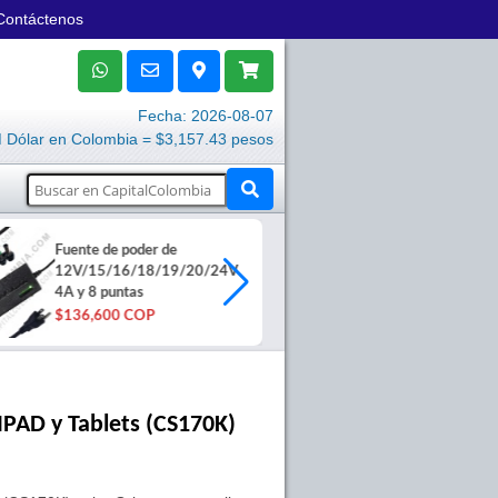
Contáctenos
Fecha: 2026-08-07
Dólar en Colombia = $3,157.43 pesos
Fuente de poder de
Lector Huella
12V/15/16/18/19/20/24V
U 4500 Digita
4A y 8 puntas
$306,000 C
$136,600 COP
PAD y Tablets (CS170K)