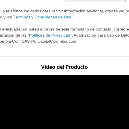
o teléfonos indicados para recibir información adicional, ofertas y/o 
ad
y los
Términos y Condiciones de Uso
.
 efectuada por usted a través de este formulario de contacto, correo ele
ptación de las “
Políticas de Privacidad
”, Autorización para Uso de Dato
olombia Com SAS y/o CapitalColombia.com.
Video del Producto