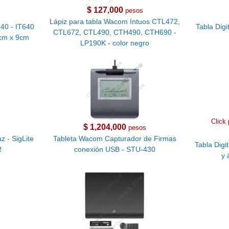
$ 127,000
pesos
Lápiz para tabla Wacom Intuos CTL472,
640 - IT640
Tabla Digi
CTL672, CTL490, CTH490, CTH690 -
6cm x 9cm
LP190K - color negro
Click 
$ 1,204,000
pesos
z - SigLite
Tableta Wacom Capturador de Firmas
Tabla Digi
R
conexión USB - STU-430
y 