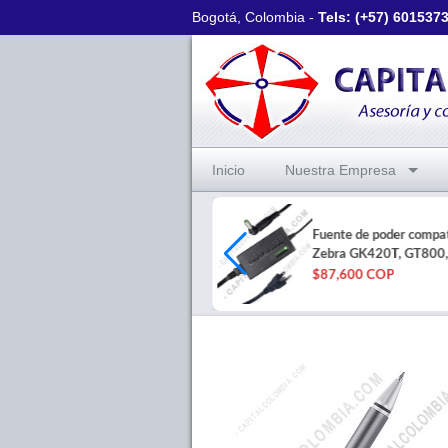
Bogotá, Colombia -
Tels: (+57)
601537
Inicio
Nuestra Empresa
Impresora de Etiquetas Zebra
Fuente de poder compat
ZD421 Puerto USB
Zebra GK420T, GT800
$1,572,000 COP
$87,600 COP