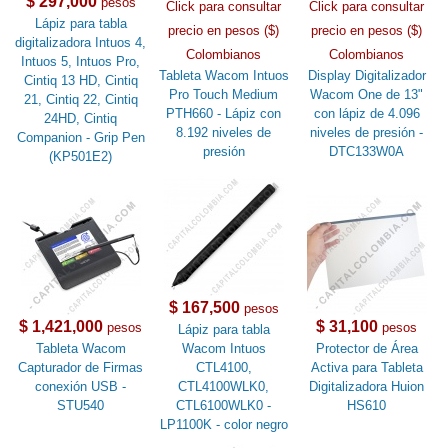
$ 297,000
pesos
Click para consultar
Click para consultar
Lápiz para tabla
precio en pesos ($)
precio en pesos ($)
digitalizadora Intuos 4,
Colombianos
Colombianos
Intuos 5, Intuos Pro,
Tableta Wacom Intuos
Display Digitalizador
Cintiq 13 HD, Cintiq
Pro Touch Medium
Wacom One de 13"
21, Cintiq 22, Cintiq
PTH660 - Lápiz con
con lápiz de 4.096
24HD, Cintiq
8.192 niveles de
niveles de presión -
Companion - Grip Pen
presión
DTC133W0A
(KP501E2)
$ 167,500
pesos
$ 1,421,000
$ 31,100
pesos
pesos
Lápiz para tabla
Tableta Wacom
Wacom Intuos
Protector de Área
Capturador de Firmas
CTL4100,
Activa para Tableta
conexión USB -
CTL4100WLK0,
Digitalizadora Huion
STU540
CTL6100WLK0 -
HS610
LP1100K - color negro