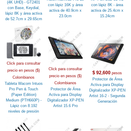
(4K UHD) - GT2401
con lápiz 16K y área
con lápiz 8K - área
con Base, Keydial,
activa de 40.9cm x
activa de 25.4cm x
lápiz 8K y área activa
23.0cm
15.24cm
de 52.7cm x 29.65cm
Click para consultar
Click para consultar
precio en pesos ($)
$ 92,600
pesos
precio en pesos ($)
Colombianos
Protector de Área
Colombianos
Tableta Wacom Intuos
Activa para Display
Pro Pen & Touch
Protector de Área
Digitalizador XP-PEN
(Paper Edition)
Activa para Display
Artist 16-2 - Segunda
Medium (PTH660P) -
Digitalizador XP-PEN
Generación
Lápiz con 8.192
Artist 15.6 Pro
niveles de presión