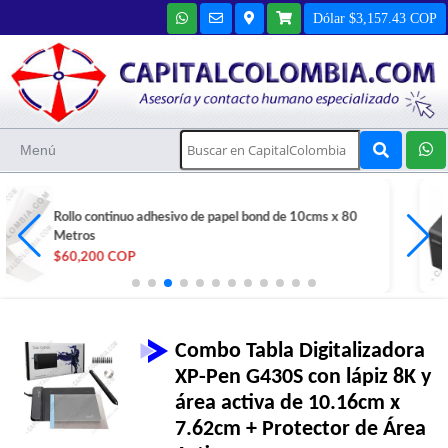
Dólar $3,157.43 COP
Menú
Impresora POS Térmica marca Epson TM-T20III
USB+Serial
$713,400 COP
Combo Tabla Digitalizadora
XP-Pen G430S con lápiz 8K y
área activa de 10.16cm x
7.62cm + Protector de Área