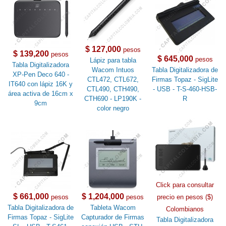
$ 127,000
pesos
$ 139,200
pesos
$ 645,000
pesos
Lápiz para tabla
Tabla Digitalizadora
Wacom Intuos
Tabla Digitalizadora de
XP-Pen Deco 640 -
CTL472, CTL672,
Firmas Topaz - SigLite
IT640 con lápiz 16K y
CTL490, CTH490,
- USB - T-S-460-HSB-
área activa de 16cm x
CTH690 - LP190K -
R
9cm
color negro
Click para consultar
$ 661,000
$ 1,204,000
pesos
pesos
precio en pesos ($)
Tabla Digitalizadora de
Tableta Wacom
Colombianos
Firmas Topaz - SigLite
Capturador de Firmas
Tabla Digitalizadora