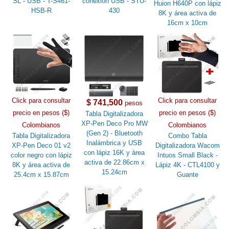
SL - USB - T-S461-
conexión USB - STU-
Huion H640P con lápiz
HSB-R
430
8K y área activa de
16cm x 10cm
Click para consultar
Click para consultar
$ 741,500
pesos
precio en pesos ($)
precio en pesos ($)
Tabla Digitalizadora
XP-Pen Deco Pro MW
Colombianos
Colombianos
(Gen 2) - Bluetooth
Tabla Digitalizadora
Combo Tabla
Inalámbrica y USB
XP-Pen Deco 01 v2
Digitalizadora Wacom
con lápiz 16K y área
color negro con lápiz
Intuos Small Black -
activa de 22.86cm x
8K y área activa de
Lápiz 4K - CTL4100 y
15.24cm
25.4cm x 15.87cm
Guante