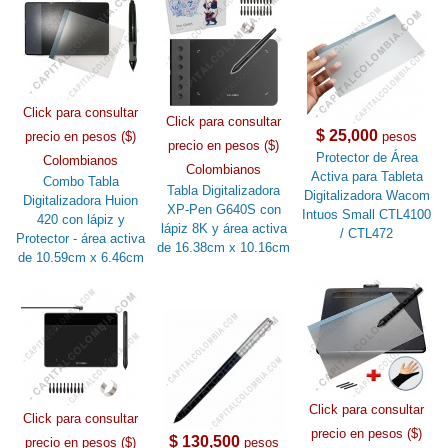
Click para consultar
Click para consultar
$ 25,000
precio en pesos ($)
pesos
precio en pesos ($)
Protector de Área
Colombianos
Colombianos
Activa para Tableta
Combo Tabla
Tabla Digitalizadora
Digitalizadora Wacom
Digitalizadora Huion
XP-Pen G640S con
Intuos Small CTL4100
420 con lápiz y
lápiz 8K y área activa
/ CTL472
Protector - área activa
de 16.38cm x 10.16cm
de 10.59cm x 6.46cm
Click para consultar
Click para consultar
precio en pesos ($)
$ 130,500
precio en pesos ($)
pesos