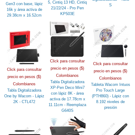
5, Cintiq 13 HD, Cintiq
Gen3 con base, lápiz
S
21/22/24 - Pro Pen
16k y área activa de
KP503E
29.38cm x 16.52cm
Click para consultar
Click para consultar
precio en pesos ($)
Click para consultar
precio en pesos ($)
Colombianos
precio en pesos ($)
Colombianos
Tabla Digitalizadora
Colombianos
Tableta Wacom Intuos
XP-Pen Deco Mini7
Tabla Digitalizadora
Pro Touch Large
con lápiz 8K - área
One by Wacom - Lápiz
(PTH860) - Lápiz con
activa de 17.78cm x
2K - CTL472
8.192 niveles de
11.11cm - Reemplaza
presión
G640S