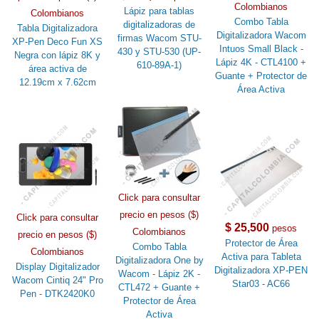
Colombianos
Lápiz para tablas
Colombianos
Combo Tabla
digitalizadoras de
Tabla Digitalizadora
Digitalizadora Wacom
firmas Wacom STU-
XP-Pen Deco Fun XS
Intuos Small Black -
430 y STU-530 (UP-
Negra con lápiz 8K y
Lápiz 4K - CTL4100 +
610-89A-1)
área activa de
Guante + Protector de
12.19cm x 7.62cm
Área Activa
Click para consultar
precio en pesos ($)
Click para consultar
$ 25,500
pesos
Colombianos
precio en pesos ($)
Protector de Área
Combo Tabla
Colombianos
Activa para Tableta
Digitalizadora One by
Display Digitalizador
Digitalizadora XP-PEN
Wacom - Lápiz 2K -
Wacom Cintiq 24" Pro
Star03 - AC66
CTL472 + Guante +
Pen - DTK2420K0
Protector de Área
Activa