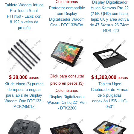
Colombianos
Display Digitalizador
Tableta Wacom Intuos
Protector compatible
Huion Kamvas Pro 22
Pro Touch Small
con Display
(2.5K QHD) con base,
PTH460 - Lápiz con
Digitalizador Wacom
lápiz 8K y área activa
8.192 niveles de
One - DTC133W0A
de 47.54cm x 26.74cm
presión
- RDS-220
Click para consultar
$ 38,000
$ 1,303,000
pesos
pesos
precio en pesos ($)
Kit de cinco (5) puntas
Tableta Ugee
de repuesto negras
Capturador de Firmas
Colombianos
para lápiz de Display
de 5 pulgadas
Display Digitalizador
Wacom One DTC133 -
conexión USB - UG-
Wacom Cintiq 22" Pen
ACK24501Z
0501
- DTK2260