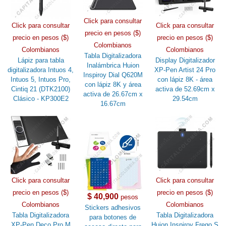
Click para consultar
Click para consultar
Click para consultar
precio en pesos ($)
precio en pesos ($)
precio en pesos ($)
Colombianos
Colombianos
Colombianos
Tabla Digitalizadora
Lápiz para tabla
Display Digitalizador
Inalámbrica Huion
digitalizadora Intuos 4,
XP-Pen Artist 24 Pro
Inspiroy Dial Q620M
Intuos 5, Intuos Pro,
con lápiz 8K - área
con lápiz 8K y área
Cintiq 21 (DTK2100)
activa de 52.69cm x
activa de 26.67cm x
Clásico - KP300E2
29.54cm
16.67cm
Click para consultar
Click para consultar
precio en pesos ($)
precio en pesos ($)
$ 40,900
pesos
Colombianos
Colombianos
Stickers adhesivos
Tabla Digitalizadora
Tabla Digitalizadora
para botones de
XP-Pen Deco Pro M
Huion Inspiroy Frego S