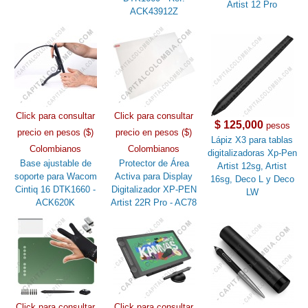
Artist 12 Pro
ACK43912Z
Click para consultar
Click para consultar
$ 125,000
pesos
precio en pesos ($)
precio en pesos ($)
Lápiz X3 para tablas
Colombianos
Colombianos
digitalizadoras Xp-Pen
Base ajustable de
Protector de Área
Artist 12sg, Artist
soporte para Wacom
Activa para Display
16sg, Deco L y Deco
Cintiq 16 DTK1660 -
Digitalizador XP-PEN
LW
ACK620K
Artist 22R Pro - AC78
Click para consultar
Click para consultar