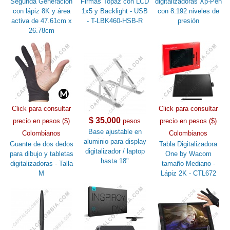
Segunda Generación
Firmas Topaz con LCD
digitalizadoras Xp-Pen
con lápiz 8K y área
1x5 y Backlight - USB
con 8.192 niveles de
activa de 47.61cm x
- T-LBK460-HSB-R
presión
26.78cm
Click para consultar
Click para consultar
$ 35,000
precio en pesos ($)
pesos
precio en pesos ($)
Base ajustable en
Colombianos
Colombianos
aluminio para display
Guante de dos dedos
Tabla Digitalizadora
digitalizador / laptop
para dibujo y tabletas
One by Wacom
hasta 18"
digitalizadoras - Talla
tamaño Mediano -
M
Lápiz 2K - CTL672