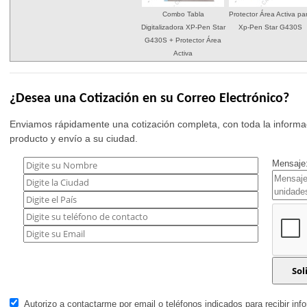
Combo Tabla
Protector Área Activa pa
Digitalizadora XP-Pen Star
Xp-Pen Star G430S
G430S + Protector Área
Activa
¿Desea una Cotización en su Correo Electrónico?
Enviamos rápidamente una cotización completa, con toda la informac
producto y envío a su ciudad.
Mensaje:
Autorizo a contactarme por email o teléfonos indicados para recibir inf