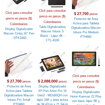
Click para consultar
Click para consultar
$ 27,700
pesos
precio en pesos ($)
precio en pesos ($)
Protector de Área
Colombianos
Activa para Tableta
Colombianos
Tabla Digitalizadora
Digitalizadora Wacom
Display Digitalizador
Wacom Intuos S
Intuos Pro Medium
Wacom Cintiq 16" Pen
Black - Lápiz 4K -
PTH660
- DTK1660
CTL-4100
Click para consultar
$ 27,700
$ 2,088,000
pesos
pesos
precio en pesos ($)
Protector de Área
Display Digitalizador
Colombianos
Activa para Tableta
XP-Pen Artist Pro 16
Display Digitalizador
Digitalizadora Wacom
Gen2 - MD160QH con
Huion Kamvas 22 Plus
Intuos Pro Small
lápiz 16K y área activa
con base, lápiz 8K y
PTH460
de 34.47cm x 21.54cm