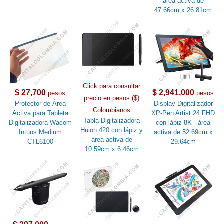
área activa de
47.66cm x 26.81cm
Click para consultar
$ 27,700
$ 2,941,000
pesos
pesos
precio en pesos ($)
Protector de Área
Display Digitalizador
Colombianos
Activa para Tableta
XP-Pen Artist 24 FHD
Tabla Digitalizadora
Digitalizadora Wacom
con lápiz 8K - área
Huion 420 con lápiz y
Intuos Medium
activa de 52.69cm x
área activa de
CTL6100
29.64cm
10.59cm x 6.46cm