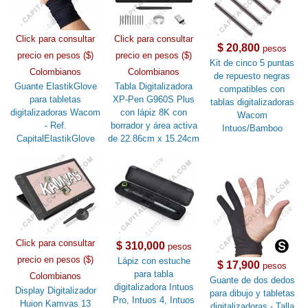
Click para consultar
Click para consultar
$ 20,800
pesos
precio en pesos ($)
precio en pesos ($)
Kit de cinco 5 puntas
Colombianos
Colombianos
de repuesto negras
Guante ElastikGlove
Tabla Digitalizadora
compatibles con
para tabletas
XP-Pen G960S Plus
tablas digitalizadoras
digitalizadoras Wacom
con lápiz 8K con
Wacom
- Ref.
borrador y área activa
Intuos/Bamboo
CapitalElastikGlove
de 22.86cm x 15.24cm
Click para consultar
$ 310,000
pesos
precio en pesos ($)
Lápiz con estuche
$ 17,900
pesos
para tabla
Colombianos
Guante de dos dedos
digitalizadora Intuos
Display Digitalizador
para dibujo y tabletas
Pro, Intuos 4, Intuos
Huion Kamvas 13
digitalizadoras - Talla