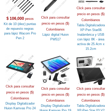
Click para consultar
precio en pesos ($)
Click para consultar
$ 106,000
pesos
Colombianos
precio en pesos ($)
Kit de 10 (diez) puntas
Tabla Digitalizadora
de repuesto negras
Colombianos
XP-Pen Star06
para lápiz Wacom Pro
Lápiz digital Huion
Inalámbrica y USB
Pen 2
PW517
con lápiz 8K - área
activa de 25.4cm x
15.2cm
Click para consultar
Click para consultar
Click para consultar
precio en pesos ($)
precio en pesos ($)
precio en pesos ($)
Colombianos
Colombianos
Colombianos
Display Digitalizador
Display Digitalizador
Tabla Digitalizadora
Huion Kamvas Pro 24
Huion Kamvas Pro 19
XP-Pen Star 03 V2