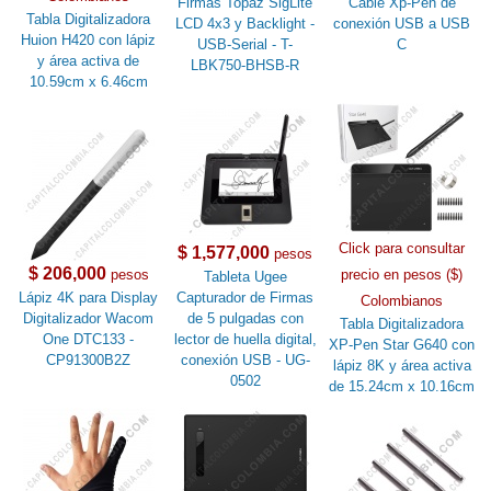
Firmas Topaz SigLite
Cable Xp-Pen de
Tabla Digitalizadora
LCD 4x3 y Backlight -
conexión USB a USB
Huion H420 con lápiz
USB-Serial - T-
C
y área activa de
LBK750-BHSB-R
10.59cm x 6.46cm
Click para consultar
$ 1,577,000
pesos
$ 206,000
pesos
precio en pesos ($)
Tableta Ugee
Lápiz 4K para Display
Capturador de Firmas
Colombianos
Digitalizador Wacom
de 5 pulgadas con
Tabla Digitalizadora
One DTC133 -
lector de huella digital,
XP-Pen Star G640 con
CP91300B2Z
conexión USB - UG-
lápiz 8K y área activa
0502
de 15.24cm x 10.16cm