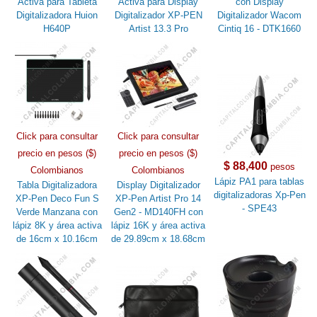
Activa para Tableta
Activa para Display
con Display
Digitalizadora Huion
Digitalizador XP-PEN
Digitalizador Wacom
H640P
Artist 13.3 Pro
Cintiq 16 - DTK1660
Click para consultar
Click para consultar
precio en pesos ($)
precio en pesos ($)
$ 88,400
pesos
Colombianos
Colombianos
Lápiz PA1 para tablas
Tabla Digitalizadora
Display Digitalizador
digitalizadoras Xp-Pen
XP-Pen Deco Fun S
XP-Pen Artist Pro 14
- SPE43
Verde Manzana con
Gen2 - MD140FH con
lápiz 8K y área activa
lápiz 16K y área activa
de 16cm x 10.16cm
de 29.89cm x 18.68cm