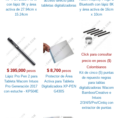
acceso directo para
con lápiz 8K y área
Bluetooth con lápiz 8K
tabletas digitalizadoras
activa de 27.94cm x
y área activa de 16cm
15.24cm
x 10cm
Click para consultar
precio en pesos ($)
Colombianos
$ 395,000
$ 8,700
pesos
pesos
Kit de cinco (5) puntas
Lápiz Pro Pen 2 para
Protector de Área
de repuesto negras
Tableta Wacom Intuos
Activa para Tableta
para tablas
Pro Generación 2017
Digitalizadora XP-PEN
digitalizadoras Wacom
con estuche - KP504E
G430S
Bamboo/Creative e
Intuos
2/3/4/5/Pro/Cintiq con
extractor de puntas