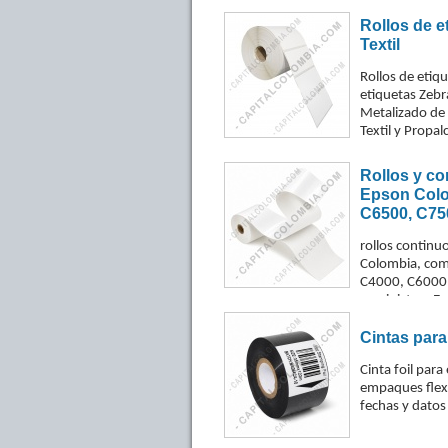
Rollos de e
Textil
Rollos de etiq
etiquetas Zebr
Metalizado de 
Textil y Propalc
Rollos y c
Epson Colo
C6500, C75
rollos continu
Colombia, com
C4000, C6000
suministros E
polipropileno i
blanco mate, p
Cintas para
esmaltado alto 
Cinta foil para
anchos y metra
empaques flexi
color según la
fechas y datos