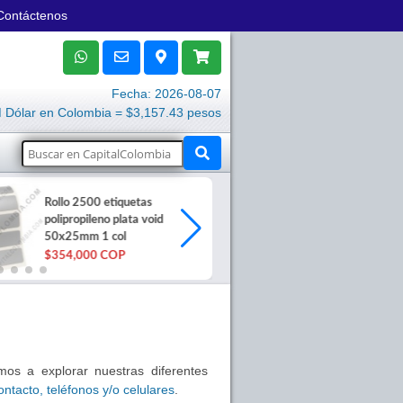
Contáctenos
Fecha: 2026-08-07
Dólar en Colombia = $3,157.43 pesos
Rollo 2500 etiquetas
Rollos de Pape
polipropileno plata void
80mm X 60me
50x25mm 1 col
unidades
$354,000 COP
$220,500 C
mos a explorar nuestras diferentes
ontacto, teléfonos y/o celulares
.