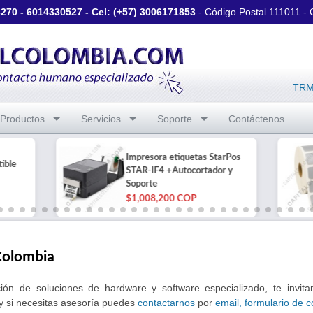
3270
-
6014330527
- Cel: (+57)
3006171853
- Código Postal 111011 -
TRM 
Productos
Servicios
Soporte
Contáctenos
Impresora etiquetas StarPos
ible
STAR-IF4 +Autocortador y
Soporte
$1,008,200 COP
Colombia
ción de soluciones de hardware y software especializado, te invita
y si necesitas asesoría puedes
contactarnos
por
email, formulario de c