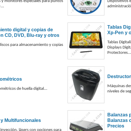
y monitores especiales para puntos
Dispositivos e
...
administració
Tablas Dig
nto digital y copias de
Xp-Pen y o
n CD, DVD, Blu-ray y otros
Tablas Digita
discos para almacenamiento y copias
Displays Digit
Protectores..
Destructor
iométricos
Máquinas des
métricos de huella digital...
niveles de se
Balanzas p
y Multifuncionales
Balanzas c
Precios
inyección, lásers con opciones para