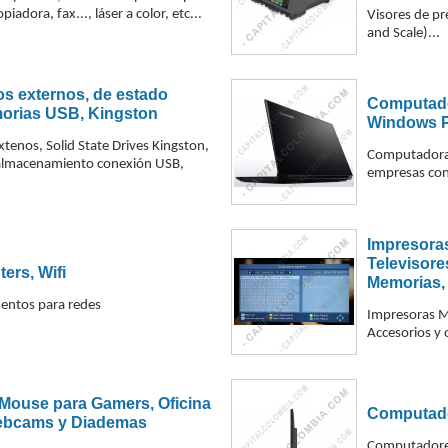
iadora, fax..., láser a color, etc...
Visores de pr
and Scale)...
s externos, de estado
Computado
morias USB, Kingston
Windows P
xtenos, Solid State Drives Kingston,
Computadoras 
almacenamiento conexión USB,
empresas con
Impresora
Televisore
ers, Wifi
Memorias,
mentos para redes
Impresoras Mu
Accesorios y 
 Mouse para Gamers, Oficina
Computado
ebcams y Diademas
Computadores