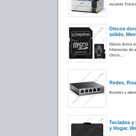
escaner, fotocop
Discos duro
sólido, Me
Discos duros e
Memorias de 
Otros...
Redes, Rout
Routers y ele
Teclados y
y Hogar, W