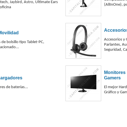
tech, Jaybird, Astro, Ultimate Ears
(AllInOne), po
oficina
Accesorio
Movilidad
Accesorios y 
e bolsillo tipo Tablet-PC,
Parlantes, Au
lacionado...
Seguridad, Ca
Monitores 
cargadores
Gamers
res de baterías...
El mejor Hard
Gráfico y Gam