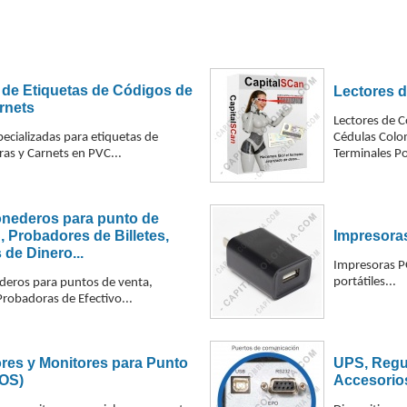
 de Etiquetas de Códigos de
Lectores 
rnets
Lectores de C
ecializadas para etiquetas de
Cédulas Colo
ras y Carnets en PVC...
Terminales Por
nederos para punto de
, Probadores de Billetes,
Impresora
de Dinero...
Impresoras P
portátiles...
eros para puntos de venta,
robadoras de Efectivo...
es y Monitores para Punto
UPS, Regul
POS)
Accesorios