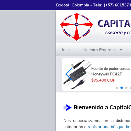
Bogotá, Colombia -
Tels: (+57)
601537
Inicio
Nuestra Empresa
Sobre de 30 hojas de papel
Fuente de poder compat
adhesivo - 6x16 (96)
Honeywell PC42T
$40,000 COP
$95,400 COP
Bienvenido a Capital
Nos especializamos en la distribu
categorías o
realizar una búsqueda