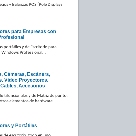
ecios y Balanzas POS (Pole Displays
res para Empresas con
rofesional
portátiles y de Escritorio para
 Windows Professional...
s, Cámaras, Escáners,
s, Video Proyectores,
 Cables, Accesorios
ltifuncionales y de Matriz de punto,
otros elementos de hardware...
res y Portátiles
 de escritorio, todo en uno