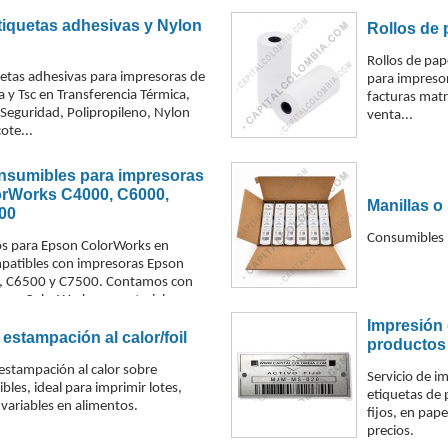
tiquetas adhesivas y Nylon
Rollos de
Rollos de pap
uetas adhesivas para impresoras de
para impresor
a y Tsc en Transferencia Térmica,
facturas matr
Seguridad, Polipropileno, Nylon
venta...
ote...
onsumibles para impresoras
rWorks C4000, C6000,
Manillas o
00
Consumibles 
os para Epson ColorWorks en
patibles con impresoras Epson
, C6500 y C7500. Contamos con
pson ColorWorks en materiales como
nkjet blanco brillante, polipropileno
Impresión 
olipropileno transparente y
 estampación al calor/foil
productos 
brillo, disponibles en diferentes
 estampación al calor sobre
jes para impresión de etiquetas a
Servicio de i
bles, ideal para imprimir lotes,
 necesidad de cada aplicación
etiquetas de 
 variables en alimentos.
fijos, en pap
precios.