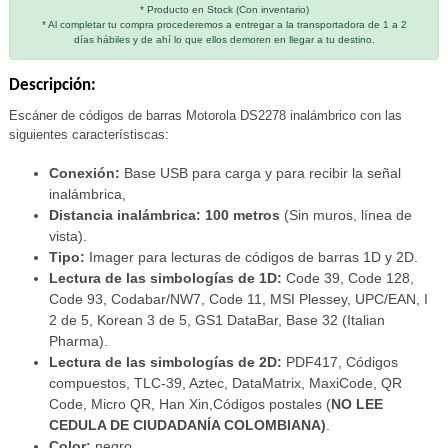
* Producto en Stock (Con inventario)
* Al completar tu compra procederemos a entregar a la transportadora de 1 a 2
días hábiles y de ahí lo que ellos demoren en llegar a tu destino.
Descripción:
Escáner de códigos de barras Motorola DS2278 inalámbrico con las
siguientes característiscas:
Conexión:
Base USB para carga y para recibir la señal
inalámbrica,
Distancia inalámbrica: 100 metros
(Sin muros, línea de
vista).
Tipo:
Imager para lecturas de códigos de barras 1D y 2D.
Lectura de las simbologías de 1D:
Code 39, Code 128,
Code 93, Codabar/NW7, Code 11, MSI Plessey, UPC/EAN, I
2 de 5, Korean 3 de 5, GS1 DataBar, Base 32 (Italian
Pharma).
Lectura de las simbologías de 2D:
PDF417, Códigos
compuestos, TLC-39, Aztec, DataMatrix, MaxiCode, QR
Code, Micro QR, Han Xin,Códigos postales (
NO LEE
CEDULA DE CIUDADANÍA COLOMBIANA)
.
Color:
negro.