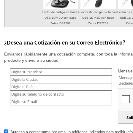
Lector de código de barras
Lector de código de barras
Lector de 
USB 1D y 2D con base
USB 1D y 2D con base
USB 1D y
Zebra DS2208
Zebra DS2208
Zebr
¿Desea una Cotización en su Correo Electrónico?
Enviamos rápidamente una cotización completa, con toda la informac
producto y envío a su ciudad.
Mensaje:
Autorizo a contactarme por email o teléfonos indicados para recibir inf