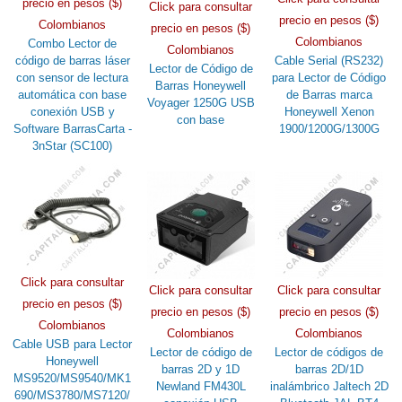
precio en pesos ($)
Click para consultar
precio en pesos ($)
Colombianos
precio en pesos ($)
Colombianos
Combo Lector de
Colombianos
código de barras láser
Cable Serial (RS232)
Lector de Código de
con sensor de lectura
para Lector de Código
Barras Honeywell
automática con base
de Barras marca
Voyager 1250G USB
conexión USB y
Honeywell Xenon
con base
Software BarrasCarta -
1900/1200G/1300G
3nStar (SC100)
Click para consultar
Click para consultar
Click para consultar
precio en pesos ($)
precio en pesos ($)
precio en pesos ($)
Colombianos
Colombianos
Colombianos
Cable USB para Lector
Lector de código de
Lector de códigos de
Honeywell
barras 2D y 1D
barras 2D/1D
MS9520/MS9540/MK1
Newland FM430L
inalámbrico Jaltech 2D
690/MS3780/MS7120/