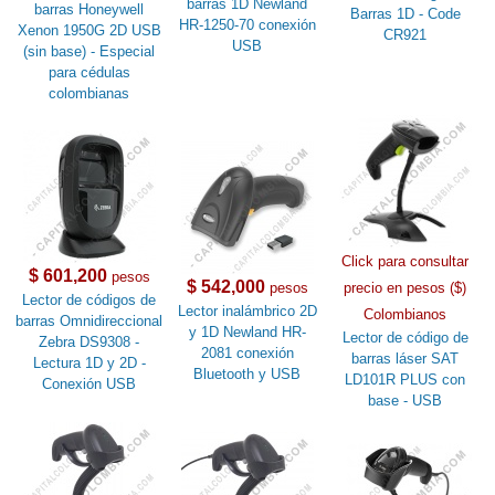
barras 1D Newland
barras Honeywell
Barras 1D - Code
HR-1250-70 conexión
Xenon 1950G 2D USB
CR921
USB
(sin base) - Especial
para cédulas
colombianas
Click para consultar
$ 601,200
pesos
$ 542,000
pesos
precio en pesos ($)
Lector de códigos de
Lector inalámbrico 2D
Colombianos
barras Omnidireccional
y 1D Newland HR-
Lector de código de
Zebra DS9308 -
2081 conexión
barras láser SAT
Lectura 1D y 2D -
Bluetooth y USB
LD101R PLUS con
Conexión USB
base - USB