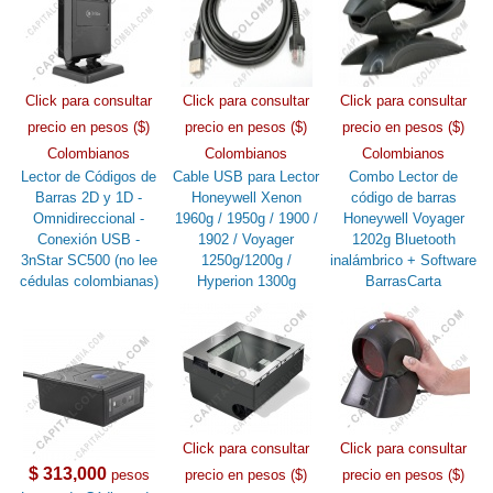
Click para consultar
Click para consultar
Click para consultar
precio en pesos ($)
precio en pesos ($)
precio en pesos ($)
Colombianos
Colombianos
Colombianos
Lector de Códigos de
Cable USB para Lector
Combo Lector de
Barras 2D y 1D -
Honeywell Xenon
código de barras
Omnidireccional -
1960g / 1950g / 1900 /
Honeywell Voyager
Conexión USB -
1902 / Voyager
1202g Bluetooth
3nStar SC500 (no lee
1250g/1200g /
inalámbrico + Software
cédulas colombianas)
Hyperion 1300g
BarrasCarta
Click para consultar
Click para consultar
$ 313,000
pesos
precio en pesos ($)
precio en pesos ($)