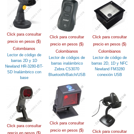
Click para consultar
Click para consultar
Click para consultar
precio en pesos ($)
precio en pesos ($)
precio en pesos ($)
Colombianos
Colombianos
Colombianos
Lector de código de
Lector de códigos de
Lector de código de
barras 2D y 1D
barras inalámbrico
barras 2D, 1D y NFC
Newland HR-3280-BT-
Zebra CS3070
Newland FM3280
SD Inalámbrico con
Bluetooth/Batch/USB
conexión USB
base
Click para consultar
Click para consultar
precio en pesos ($)
Click para consultar
precio en pesos ($)