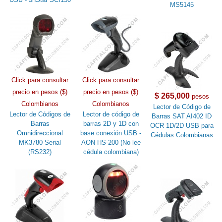
MS5145
Click para consultar
Click para consultar
precio en pesos ($)
precio en pesos ($)
$ 265,000
pesos
Colombianos
Colombianos
Lector de Código de
Lector de Códigos de
Lector de código de
Barras SAT AI402 ID
Barras
barras 2D y 1D con
OCR 1D/2D USB para
Omnidireccional
base conexión USB -
Cédulas Colombianas
MK3780 Serial
AON HS-200 (No lee
(RS232)
cédula colombiana)