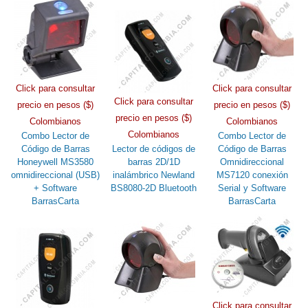
Click para consultar
Click para consultar
Click para consultar
precio en pesos ($)
precio en pesos ($)
precio en pesos ($)
Colombianos
Colombianos
Colombianos
Combo Lector de
Combo Lector de
Código de Barras
Lector de códigos de
Código de Barras
Honeywell MS3580
barras 2D/1D
Omnidireccional
omnidireccional (USB)
inalámbrico Newland
MS7120 conexión
+ Software
BS8080-2D Bluetooth
Serial y Software
BarrasCarta
BarrasCarta
Click para consultar