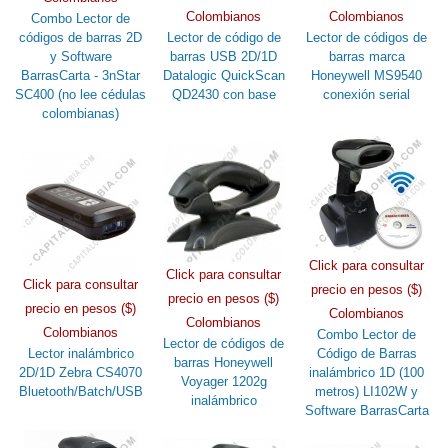
Colombianos
Colombianos
Combo Lector de
códigos de barras 2D
Lector de código de
Lector de códigos de
y Software
barras USB 2D/1D
barras marca
BarrasCarta - 3nStar
Datalogic QuickScan
Honeywell MS9540
SC400 (no lee cédulas
QD2430 con base
conexión serial
colombianas)
Click para consultar
Click para consultar
Click para consultar
precio en pesos ($)
precio en pesos ($)
precio en pesos ($)
Colombianos
Colombianos
Colombianos
Combo Lector de
Lector de códigos de
Lector inalámbrico
Código de Barras
barras Honeywell
2D/1D Zebra CS4070
inalámbrico 1D (100
Voyager 1202g
Bluetooth/Batch/USB
metros) LI102W y
inalámbrico
Software BarrasCarta