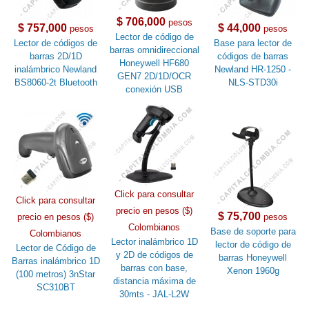
$ 706,000
pesos
$ 757,000
$ 44,000
pesos
pesos
Lector de código de
Lector de códigos de
Base para lector de
barras omnidireccional
barras 2D/1D
códigos de barras
Honeywell HF680
inalámbrico Newland
Newland HR-1250 -
GEN7 2D/1D/OCR
BS8060-2t Bluetooth
NLS-STD30i
conexión USB
Click para consultar
Click para consultar
precio en pesos ($)
$ 75,700
precio en pesos ($)
pesos
Colombianos
Base de soporte para
Colombianos
Lector inalámbrico 1D
lector de código de
Lector de Código de
y 2D de códigos de
barras Honeywell
Barras inalámbrico 1D
barras con base,
Xenon 1960g
(100 metros) 3nStar
distancia máxima de
SC310BT
30mts - JAL-L2W