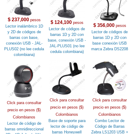
$ 237,000
pesos
$ 124,100
pesos
$ 356,000
pesos
Lector inalámbrico 1D
Lector de códigos de
y 2D de códigos de
Lector de códigos de
barras 1D y 2D con
barras con base,
barras 1D y 2D con
base, conexión USB -
conexión USB - JAL-
base conexión USB
JAL-PLUS01 (no lee
PLUS02 (no lee cedula
marca Zebra DS2208
cedula colombiana)
colombiana)
Click para consultar
Click para consultar
Click para consultar
precio en pesos ($)
precio en pesos ($)
precio en pesos ($)
Colombianos
Colombianos
Colombianos
Base de soporte para
Combo Lector de
Lector de código de
lector de código de
Código de Barras
barras omnidireccional
barras Honeywell
Zebra LS1203 USB +