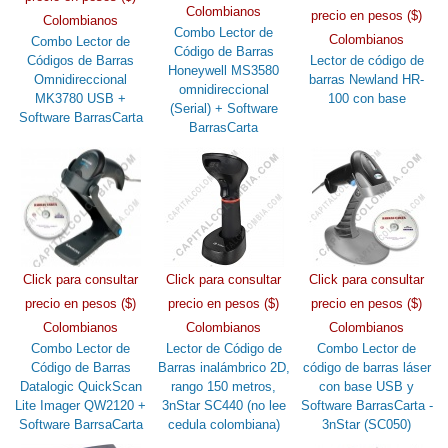
Colombianos
precio en pesos ($)
Colombianos
Combo Lector de
Colombianos
Combo Lector de
Código de Barras
Códigos de Barras
Lector de código de
Honeywell MS3580
Omnidireccional
barras Newland HR-
omnidireccional
MK3780 USB +
100 con base
(Serial) + Software
Software BarrasCarta
BarrasCarta
Click para consultar
Click para consultar
Click para consultar
precio en pesos ($)
precio en pesos ($)
precio en pesos ($)
Colombianos
Colombianos
Colombianos
Combo Lector de
Lector de Código de
Combo Lector de
Código de Barras
Barras inalámbrico 2D,
código de barras láser
Datalogic QuickScan
rango 150 metros,
con base USB y
Lite Imager QW2120 +
3nStar SC440 (no lee
Software BarrasCarta -
Software BarrsaCarta
cedula colombiana)
3nStar (SC050)