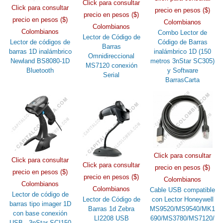
Click para consultar
Click para consultar
precio en pesos ($)
precio en pesos ($)
precio en pesos ($)
Colombianos
Colombianos
Colombianos
Combo Lector de
Lector de Código de
Lector de códigos de
Código de Barras
Barras
barras 1D inalámbrico
inalámbrico 1D (150
Omnidireccional
Newland BS8080-1D
metros 3nStar SC305)
MS7120 conexión
Bluetooth
y Software
Serial
BarrasCarta
Click para consultar
Click para consultar
Click para consultar
precio en pesos ($)
precio en pesos ($)
precio en pesos ($)
Colombianos
Colombianos
Colombianos
Cable USB compatible
Lector de código de
Lector de Código de
con Lector Honeywell
barras tipo imager 1D
Barras 1d Zebra
MS9520/MS9540/MK1
con base conexión
LI2208 USB
690/MS3780/MS7120/
USB - 3nStar SCI150