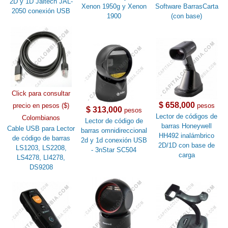
2D y 1D Jaltech JAL-
Xenon 1950g y Xenon
Software BarrasCarta
2050 conexión USB
1900
(con base)
Click para consultar
$ 658,000
precio en pesos ($)
pesos
$ 313,000
pesos
Lector de códigos de
Colombianos
Lector de código de
barras Honeywell
Cable USB para Lector
barras omnidireccional
HH492 inalámbrico
de código de barras
2d y 1d conexión USB
2D/1D con base de
LS1203, LS2208,
- 3nStar SC504
carga
LS4278, LI4278,
DS9208