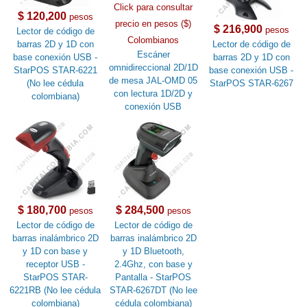
Click para consultar
$ 120,200
pesos
precio en pesos ($)
$ 216,900
pesos
Lector de código de
Colombianos
barras 2D y 1D con
Lector de código de
Escáner
base conexión USB -
barras 2D y 1D con
omnidireccional 2D/1D
StarPOS STAR-6221
base conexión USB -
de mesa JAL-OMD 05
(No lee cédula
StarPOS STAR-6267
con lectura 1D/2D y
colombiana)
conexión USB
$ 180,700
$ 284,500
pesos
pesos
Lector de código de
Lector de código de
barras inalámbrico 2D
barras inalámbrico 2D
y 1D con base y
y 1D Bluetooth,
receptor USB -
2.4Ghz, con base y
StarPOS STAR-
Pantalla - StarPOS
6221RB (No lee cédula
STAR-6267DT (No lee
colombiana)
cédula colombiana)