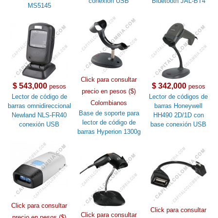
conexión USB
Bluetooth JAL-BT4
MS5145
Click para consultar
$ 543,000
$ 342,000
pesos
pesos
precio en pesos ($)
Lector de código de
Lector de códigos de
Colombianos
barras omnidireccional
barras Honeywell
Base de soporte para
Newland NLS-FR40
HH490 2D/1D con
lector de código de
conexión USB
base conexión USB
barras Hyperion 1300g
Click para consultar
Click para consultar
Click para consultar
precio en pesos ($)