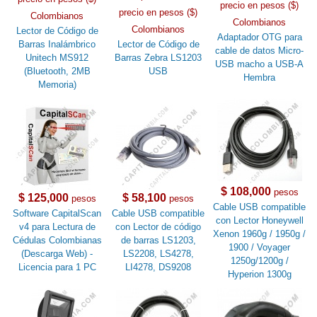
precio en pesos ($)
precio en pesos ($)
Colombianos
Colombianos
Colombianos
Lector de Código de
Adaptador OTG para
Barras Inalámbrico
Lector de Código de
cable de datos Micro-
Unitech MS912
Barras Zebra LS1203
USB macho a USB-A
(Bluetooth, 2MB
USB
Hembra
Memoria)
$ 108,000
pesos
$ 125,000
$ 58,100
pesos
pesos
Cable USB compatible
Software CapitalScan
Cable USB compatible
con Lector Honeywell
v4 para Lectura de
con Lector de código
Xenon 1960g / 1950g /
Cédulas Colombianas
de barras LS1203,
1900 / Voyager
(Descarga Web) -
LS2208, LS4278,
1250g/1200g /
Licencia para 1 PC
LI4278, DS9208
Hyperion 1300g