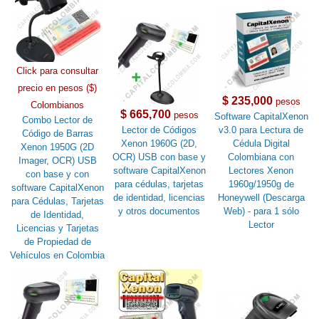
Click para consultar
precio en pesos ($)
$ 235,000
pesos
Colombianos
$ 665,700
pesos
Software CapitalXenon
Combo Lector de
Lector de Códigos
v3.0 para Lectura de
Código de Barras
Xenon 1960G (2D,
Cédula Digital
Xenon 1950G (2D
OCR) USB con base y
Colombiana con
Imager, OCR) USB
software CapitalXenon
Lectores Xenon
con base y con
para cédulas, tarjetas
1960g/1950g de
software CapitalXenon
de identidad, licencias
Honeywell (Descarga
para Cédulas, Tarjetas
y otros documentos
Web) - para 1 sólo
de Identidad,
Lector
Licencias y Tarjetas
de Propiedad de
Vehículos en Colombia