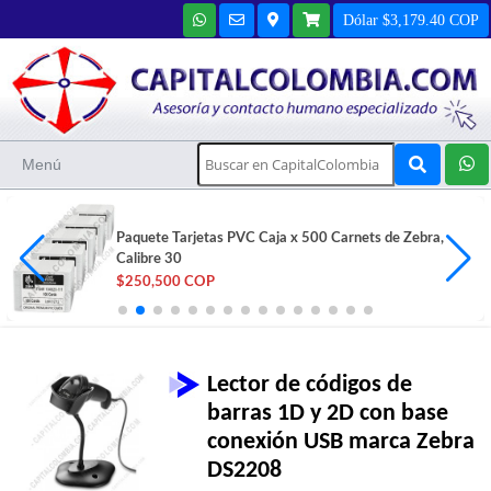
Dólar $3,179.40 COP
Menú
Cinta Color YMCKO para Zebra ZC100 y ZC300 -
800300-350LA
$215,000 COP
Lector de códigos de
barras 1D y 2D con base
conexión USB marca Zebra
DS2208