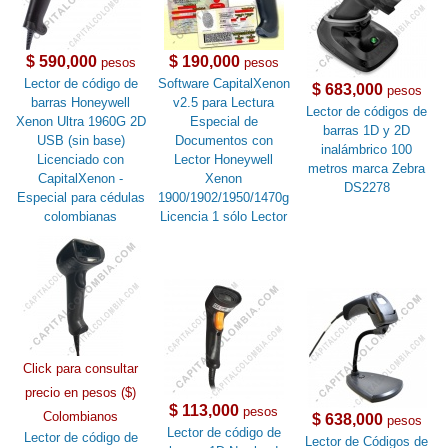
$ 590,000
$ 190,000
pesos
pesos
Lector de código de
Software CapitalXenon
$ 683,000
pesos
barras Honeywell
v2.5 para Lectura
Lector de códigos de
Xenon Ultra 1960G 2D
Especial de
barras 1D y 2D
USB (sin base)
Documentos con
inalámbrico 100
Licenciado con
Lector Honeywell
metros marca Zebra
CapitalXenon -
Xenon
DS2278
Especial para cédulas
1900/1902/1950/1470g
colombianas
Licencia 1 sólo Lector
Click para consultar
precio en pesos ($)
$ 113,000
pesos
Colombianos
$ 638,000
pesos
Lector de código de
Lector de código de
Lector de Códigos de