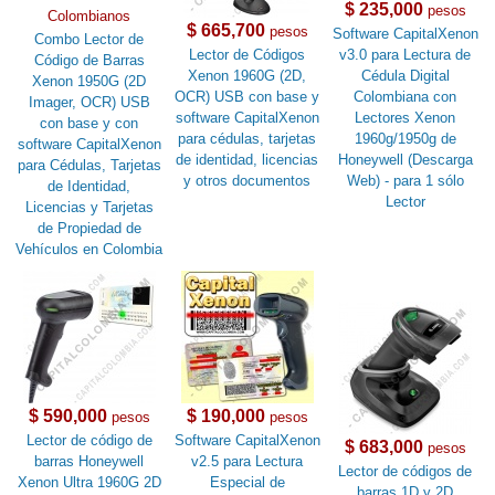
$ 235,000
pesos
Colombianos
$ 665,700
pesos
Software CapitalXenon
Combo Lector de
Lector de Códigos
v3.0 para Lectura de
Código de Barras
Xenon 1960G (2D,
Cédula Digital
Xenon 1950G (2D
OCR) USB con base y
Colombiana con
Imager, OCR) USB
software CapitalXenon
Lectores Xenon
con base y con
para cédulas, tarjetas
1960g/1950g de
software CapitalXenon
de identidad, licencias
Honeywell (Descarga
para Cédulas, Tarjetas
y otros documentos
Web) - para 1 sólo
de Identidad,
Lector
Licencias y Tarjetas
de Propiedad de
Vehículos en Colombia
$ 590,000
$ 190,000
pesos
pesos
Lector de código de
Software CapitalXenon
$ 683,000
pesos
barras Honeywell
v2.5 para Lectura
Lector de códigos de
Xenon Ultra 1960G 2D
Especial de
barras 1D y 2D