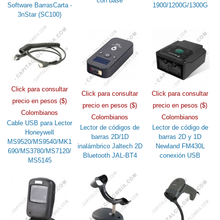
con base
Software BarrasCarta -
1900/1200G/1300G
3nStar (SC100)
Click para consultar
Click para consultar
Click para consultar
precio en pesos ($)
precio en pesos ($)
precio en pesos ($)
Colombianos
Colombianos
Colombianos
Cable USB para Lector
Lector de códigos de
Lector de código de
Honeywell
barras 2D/1D
barras 2D y 1D
MS9520/MS9540/MK1
inalámbrico Jaltech 2D
Newland FM430L
690/MS3780/MS7120/
Bluetooth JAL-BT4
conexión USB
MS5145