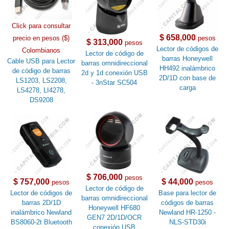
Click para consultar
$ 658,000
precio en pesos ($)
pesos
$ 313,000
pesos
Lector de códigos de
Colombianos
Lector de código de
barras Honeywell
Cable USB para Lector
barras omnidireccional
HH492 inalámbrico
de código de barras
2d y 1d conexión USB
2D/1D con base de
LS1203, LS2208,
- 3nStar SC504
carga
LS4278, LI4278,
DS9208
$ 706,000
pesos
$ 757,000
$ 44,000
pesos
pesos
Lector de código de
Lector de códigos de
Base para lector de
barras omnidireccional
barras 2D/1D
códigos de barras
Honeywell HF680
inalámbrico Newland
Newland HR-1250 -
GEN7 2D/1D/OCR
BS8060-2t Bluetooth
NLS-STD30i
conexión USB