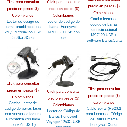
Click para consultar
Click para consultar
precio en pesos ($)
precio en pesos ($)
precio en pesos ($)
Colombianos
Colombianos
Colombianos
Combo lector de
Lector de código de
Lector de código de
código de barras
barras omnidireccional
barras Honeywell
omnidireccional
2d y 1d conexión USB
1470G 2D USB con
MS7120 USB +
- 3nStar SC505
base
Software BarrasCarta
Click para consultar
Click para consultar
precio en pesos ($)
Click para consultar
precio en pesos ($)
Colombianos
precio en pesos ($)
Colombianos
Combo Lector de
Colombianos
código de barras láser
Cable Serial (RS232)
Lector de Código de
con sensor de lectura
para Lector de Código
Barras Honeywell
automática con base
de Barras marca
Voyager 1250G USB
conexión USB y
Honeywell Xenon