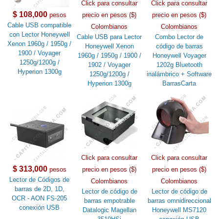
Click para consultar
Click para consultar
$ 108,000
pesos
precio en pesos ($)
precio en pesos ($)
Cable USB compatible
Colombianos
Colombianos
con Lector Honeywell
Cable USB para Lector
Combo Lector de
Xenon 1960g / 1950g /
Honeywell Xenon
código de barras
1900 / Voyager
1960g / 1950g / 1900 /
Honeywell Voyager
1250g/1200g /
1902 / Voyager
1202g Bluetooth
Hyperion 1300g
1250g/1200g /
inalámbrico + Software
Hyperion 1300g
BarrasCarta
Click para consultar
Click para consultar
$ 313,000
pesos
precio en pesos ($)
precio en pesos ($)
Lector de Códigos de
Colombianos
Colombianos
barras de 2D, 1D,
Lector de código de
Lector de código de
OCR - AON FS-205
barras empotrable
barras omnidireccional
conexión USB
Datalogic Magellan
Honeywell MS7120