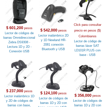
Click para consultar
$ 601,200
pesos
$ 542,000
pesos
precio en pesos ($)
Lector de códigos de
Lector inalámbrico 2D
Colombianos
barras Omnidireccional
y 1D Newland HR-
Lector de código de
Zebra DS9308 -
2081 conexión
barras láser SAT
Lectura 1D y 2D -
Bluetooth y USB
LD101R PLUS con
Conexión USB
base - USB
$ 237,000
pesos
$ 124,100
pesos
$ 356,000
pesos
Lector inalámbrico 1D
Lector de códigos de
y 2D de códigos de
Lector de códigos de
barras 1D y 2D con
barras con base,
barras 1D y 2D con