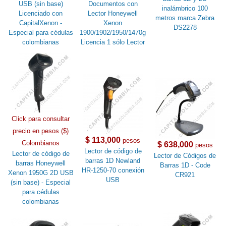
USB (sin base)
Documentos con
inalámbrico 100
Licenciado con
Lector Honeywell
metros marca Zebra
CapitalXenon -
Xenon
DS2278
Especial para cédulas
1900/1902/1950/1470g
colombianas
Licencia 1 sólo Lector
Click para consultar
precio en pesos ($)
$ 113,000
pesos
Colombianos
$ 638,000
pesos
Lector de código de
Lector de código de
Lector de Códigos de
barras 1D Newland
barras Honeywell
Barras 1D - Code
HR-1250-70 conexión
Xenon 1950G 2D USB
CR921
USB
(sin base) - Especial
para cédulas
colombianas