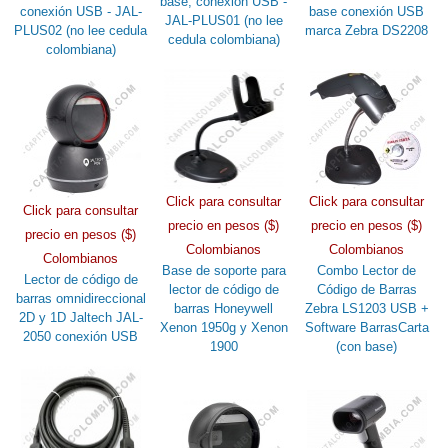
base, conexión USB -
conexión USB - JAL-
base conexión USB
JAL-PLUS01 (no lee
PLUS02 (no lee cedula
marca Zebra DS2208
cedula colombiana)
colombiana)
Click para consultar
Click para consultar
Click para consultar
precio en pesos ($)
precio en pesos ($)
precio en pesos ($)
Colombianos
Colombianos
Colombianos
Base de soporte para
Combo Lector de
Lector de código de
lector de código de
Código de Barras
barras omnidireccional
barras Honeywell
Zebra LS1203 USB +
2D y 1D Jaltech JAL-
Xenon 1950g y Xenon
Software BarrasCarta
2050 conexión USB
1900
(con base)