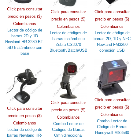
Click para consultar
Click para consultar
Click para consultar
precio en pesos ($)
precio en pesos ($)
precio en pesos ($)
Colombianos
Colombianos
Colombianos
Lector de código de
Lector de códigos de
Lector de código de
barras 2D y 1D
barras inalámbrico
barras 2D, 1D y NFC
Newland HR-3280-BT-
Zebra CS3070
Newland FM3280
SD Inalámbrico con
Bluetooth/Batch/USB
conexión USB
base
Click para consultar
Click para consultar
precio en pesos ($)
Click para consultar
precio en pesos ($)
Colombianos
precio en pesos ($)
Colombianos
Combo Lector de
Colombianos
Combo Lector de
Código de Barras
Lector de código de
Códigos de Barras
Honeywell MS3580
barras Newland HR-
Omnidireccional