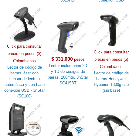
3510HSi
conexión USB
Click para consultar
Click para consultar
precio en pesos ($)
$ 331,000
pesos
precio en pesos ($)
Colombianos
Lector inalámbrico 2D
Colombianos
Lector de código de
y 1D de códigos de
barras láser con
Lector de código de
barras, 100mts, 3nStar
sensor de lectura
barras Honeywell
SC415BT
automática y con base
Hyperion 1300g usb
conexión USB - 3nStar
(sin base)
(SC100)