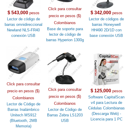
Click para consultar
$ 543,000
$ 342,000
pesos
pesos
precio en pesos ($)
Lector de código de
Lector de códigos de
Colombianos
barras omnidireccional
barras Honeywell
Base de soporte para
Newland NLS-FR40
HH490 2D/1D con
lector de código de
conexión USB
base conexión USB
barras Hyperion 1300g
Click para consultar
Click para consultar
$ 125,000
precio en pesos ($)
pesos
precio en pesos ($)
Software CapitalScan
Colombianos
v4 para Lectura de
Colombianos
Lector de Código de
Cédulas Colombianas
Barras Inalámbrico
Lector de Código de
(Descarga Web) -
Unitech MS912
Barras Zebra LS1203
Licencia para 1 PC
(Bluetooth, 2MB
USB
Memoria)