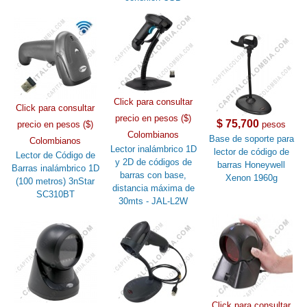
Click para consultar
Click para consultar
precio en pesos ($)
$ 75,700
precio en pesos ($)
pesos
Colombianos
Base de soporte para
Colombianos
Lector inalámbrico 1D
lector de código de
Lector de Código de
y 2D de códigos de
barras Honeywell
Barras inalámbrico 1D
barras con base,
Xenon 1960g
(100 metros) 3nStar
distancia máxima de
SC310BT
30mts - JAL-L2W
Click para consultar