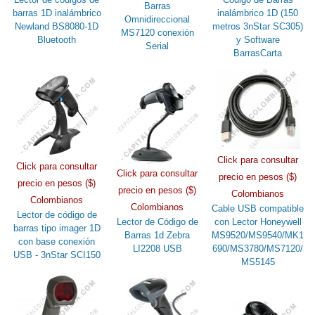
Barras
barras 1D inalámbrico
inalámbrico 1D (150
Omnidireccional
Newland BS8080-1D
metros 3nStar SC305)
MS7120 conexión
Bluetooth
y Software
Serial
BarrasCarta
Click para consultar
Click para consultar
Click para consultar
precio en pesos ($)
precio en pesos ($)
precio en pesos ($)
Colombianos
Colombianos
Colombianos
Cable USB compatible
Lector de código de
Lector de Código de
con Lector Honeywell
barras tipo imager 1D
Barras 1d Zebra
MS9520/MS9540/MK1
con base conexión
LI2208 USB
690/MS3780/MS7120/
USB - 3nStar SCI150
MS5145