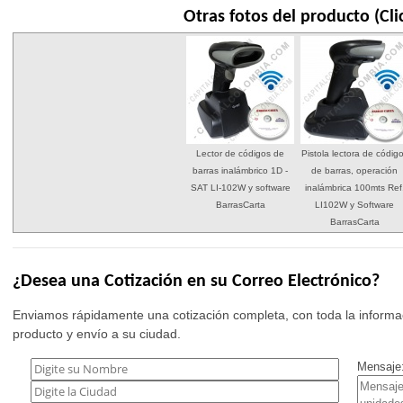
Otras fotos del producto (Cli
Lector de códigos de
Pistola lectora de códig
barras inalámbrico 1D -
de barras, operación
SAT LI-102W y software
inalámbrica 100mts Ref
BarrasCarta
LI102W y Software
BarrasCarta
¿Desea una Cotización en su Correo Electrónico?
Enviamos rápidamente una cotización completa, con toda la informac
producto y envío a su ciudad.
Mensaje: