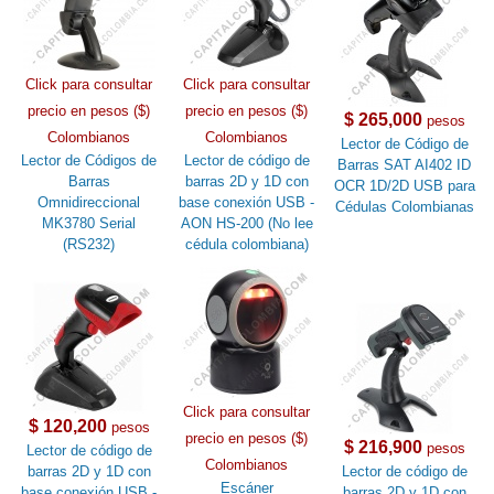
Click para consultar
Click para consultar
precio en pesos ($)
precio en pesos ($)
$ 265,000
pesos
Colombianos
Colombianos
Lector de Código de
Lector de Códigos de
Lector de código de
Barras SAT AI402 ID
Barras
barras 2D y 1D con
OCR 1D/2D USB para
Omnidireccional
base conexión USB -
Cédulas Colombianas
MK3780 Serial
AON HS-200 (No lee
(RS232)
cédula colombiana)
Click para consultar
$ 120,200
pesos
precio en pesos ($)
$ 216,900
pesos
Lector de código de
Colombianos
barras 2D y 1D con
Lector de código de
Escáner
base conexión USB -
barras 2D y 1D con