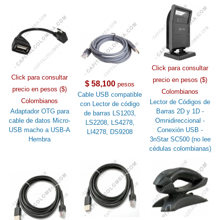
Click para consultar
Click para consultar
precio en pesos ($)
$ 58,100
pesos
precio en pesos ($)
Colombianos
Cable USB compatible
Colombianos
Lector de Códigos de
con Lector de código
Adaptador OTG para
Barras 2D y 1D -
de barras LS1203,
cable de datos Micro-
Omnidireccional -
LS2208, LS4278,
USB macho a USB-A
Conexión USB -
LI4278, DS9208
Hembra
3nStar SC500 (no lee
cédulas colombianas)