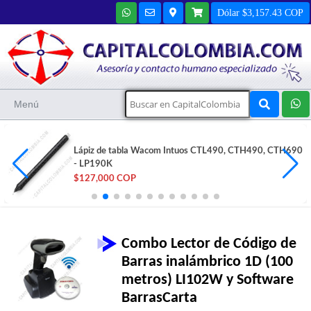
Dólar $3,157.43 COP
Menú
Lector código barras 2D/1D con base, puerto USB -
STAR-6267
$216,900 COP
Combo Lector de Código de
Barras inalámbrico 1D (100
metros) LI102W y Software
BarrasCarta