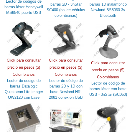
Lector de códigos de
barras 2D - 3nStar
barras 1D inalámbrico
barras láser Honeywell
SC400 (no lee cédulas
Newland BS8060-3v
MS9540 puerto USB
colombianas)
Bluetooth
Click para consultar
Click para consultar
Click para consultar
precio en pesos ($)
precio en pesos ($)
precio en pesos ($)
Colombianos
Colombianos
Colombianos
Lector de codigo de
Lector de código de
Lector de código de
barras Datalogic
barras 2D y 1D con
barras láser con base
Quickscan Lite imager
base Newland HR-
USB - 3nStar (SC050)
QW2120 con base
2081 conexión USB