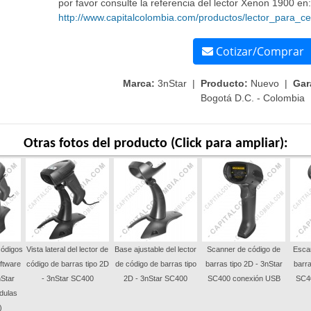
por favor consulte la referencia del lector Xenon 1900 en:
http://www.capitalcolombia.com/productos/lector_para_
Cotizar/Comprar
Marca:
3nStar |
Producto:
Nuevo |
Gar
Bogotá D.C. - Colombia
Otras fotos del producto (Click para ampliar):
ódigos
Vista lateral del lector de
Base ajustable del lector
Scanner de código de
Esca
ftware
código de barras tipo 2D
de código de barras tipo
barras tipo 2D - 3nStar
barra
nStar
- 3nStar SC400
2D - 3nStar SC400
SC400 conexión USB
SC4
dulas
)