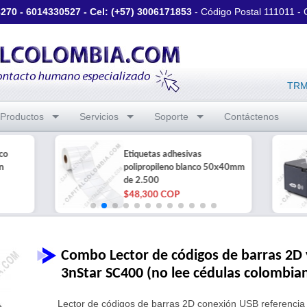
3270
-
6014330527
- Cel: (+57)
3006171853
- Código Postal 111011 -
TRM 
Productos
Servicios
Soporte
Contáctenos
co
Etiquetas adhesivas
n
polipropileno blanco 50x40mm
de 2.500
$48,300 COP
Combo Lector de códigos de barras 2D 
3nStar SC400 (no lee cédulas colombia
Lector de códigos de barras 2D conexión USB referenci