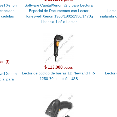
well Xenon
Software CapitalXenon v2.5 para Lectura
icenciado
Especial de Documentos con Lector
Lecto
a cédulas
Honeywell Xenon 1900/1902/1950/1470g
inalámbri
Licencia 1 sólo Lector
sos ($)
$ 113,000
pesos
Lector de código de barras 1D Newland HR-
Lector
well Xenon
1250-70 conexión USB
ial para