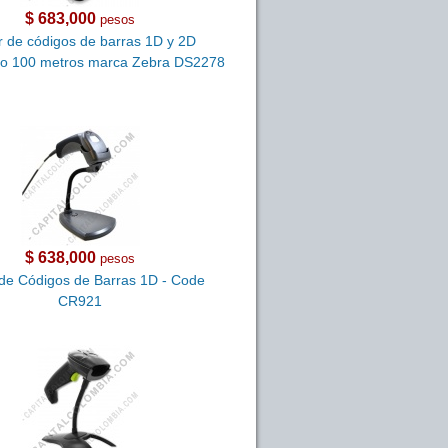
$ 683,000
pesos
r de códigos de barras 1D y 2D
co 100 metros marca Zebra DS2278
$ 638,000
pesos
 de Códigos de Barras 1D - Code
CR921