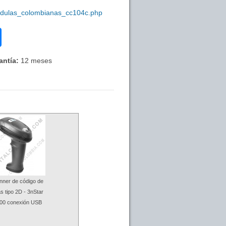
cedulas_colombianas_cc104c.php
antía:
12 meses
nner de código de
s tipo 2D - 3nStar
00 conexión USB