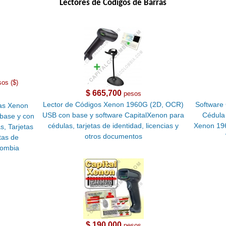
Lectores de Códigos de Barras
sos ($)
$ 665,700
pesos
Lector de Códigos Xenon 1960G (2D, OCR)
Software 
as Xenon
USB con base y software CapitalXenon para
Cédula 
base y con
cédulas, tarjetas de identidad, licencias y
Xenon 19
s, Tarjetas
otros documentos
tas de
lombia
$ 190,000
pesos