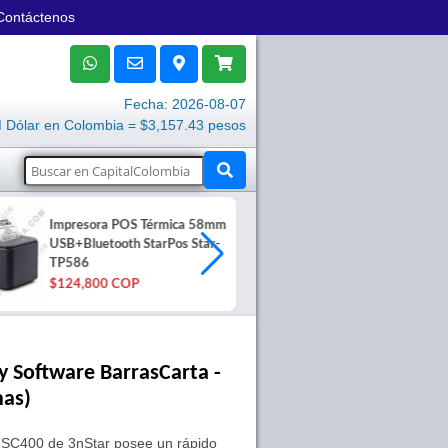
Contáctenos
Fecha: 2026-08-07
Dólar en Colombia = $3,157.43 pesos
Impresora POS Térmica 58mm
Impresora tér
USB+Bluetooth StarPos Star-
adhesivas Ja
TP586
$497,000 C
$124,800 COP
y Software BarrasCarta -
nas)
a SC400 de 3nStar posee un rápido