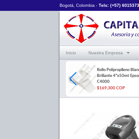
Bogotá, Colombia -
Tels: (+57)
601537
Inicio
Nuestra Empresa
Tarjetas PVC Original x
Rollo Polipropileno Blan
100und C30 Zebra, Datacard,
Brillante 4"x50mt Epso
Magicard
C4000
$52,400 COP
$169,300 COP