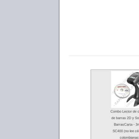
Combo Lector de c
de barras 2D y So
BarrasCarta - 3
SC400 (no lee cé
colombianas