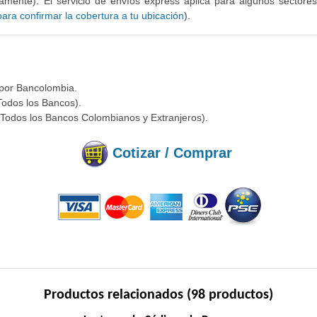
mente). El servicio de envíos express aplica para algunos sectore
ra confirmar la cobertura a tu ubicación
).
 por Bancolombia.
Todos los Bancos).
(Todos los Bancos Colombianos y Extranjeros).
Cotizar / Comprar
Productos relacionados (98 productos)