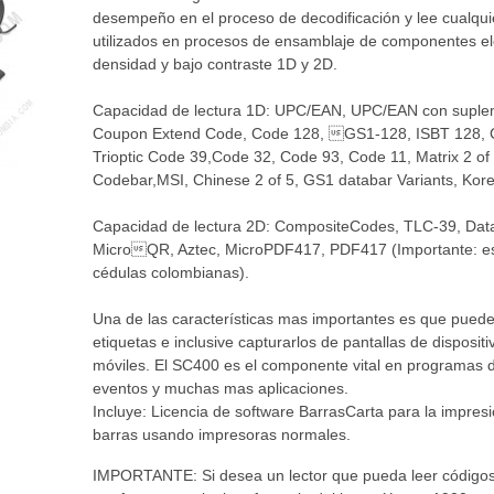
desempeño en el proceso de decodificación y lee cualqui
utilizados en procesos de ensamblaje de componentes ele
densidad y bajo contraste 1D y 2D.
Capacidad de lectura 1D: UPC/EAN, UPC/EAN con suple
Coupon Extend Code, Code 128, GS1-128, ISBT 128, C
Trioptic Code 39,Code 32, Code 93, Code 11, Matrix 2 of 5
Codebar,MSI, Chinese 2 of 5, GS1 databar Variants, Kor
Capacidad de lectura 2D: CompositeCodes, TLC-39, D
MicroQR, Aztec, MicroPDF417, PDF417 (Importante: es
cédulas colombianas).
Una de las características mas importantes es que puede
etiquetas e inclusive capturarlos de pantallas de disposit
móviles. El SC400 es el componente vital en programas d
eventos y muchas mas aplicaciones.
Incluye: Licencia de software BarrasCarta para la impres
barras usando impresoras normales.
IMPORTANTE: Si desea un lector que pueda leer códigos