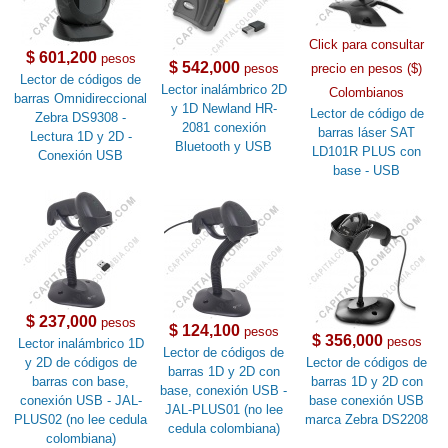
Click para consultar
$ 601,200
pesos
$ 542,000
pesos
precio en pesos ($)
Lector de códigos de
Lector inalámbrico 2D
Colombianos
barras Omnidireccional
y 1D Newland HR-
Lector de código de
Zebra DS9308 -
2081 conexión
barras láser SAT
Lectura 1D y 2D -
Bluetooth y USB
LD101R PLUS con
Conexión USB
base - USB
$ 237,000
pesos
$ 124,100
pesos
$ 356,000
pesos
Lector inalámbrico 1D
Lector de códigos de
y 2D de códigos de
Lector de códigos de
barras 1D y 2D con
barras con base,
barras 1D y 2D con
base, conexión USB -
conexión USB - JAL-
base conexión USB
JAL-PLUS01 (no lee
PLUS02 (no lee cedula
marca Zebra DS2208
cedula colombiana)
colombiana)