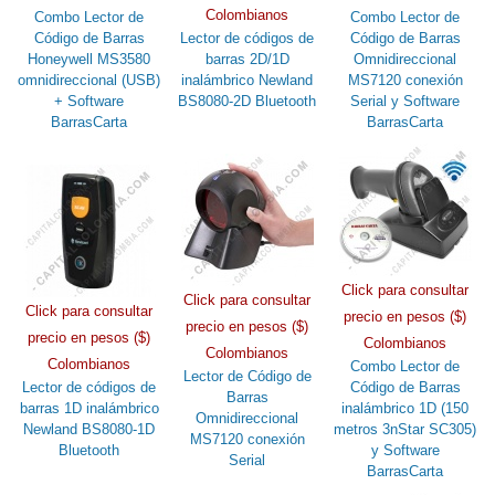
Colombianos
Combo Lector de
Combo Lector de
Código de Barras
Lector de códigos de
Código de Barras
Honeywell MS3580
barras 2D/1D
Omnidireccional
omnidireccional (USB)
inalámbrico Newland
MS7120 conexión
+ Software
BS8080-2D Bluetooth
Serial y Software
BarrasCarta
BarrasCarta
Click para consultar
Click para consultar
Click para consultar
precio en pesos ($)
precio en pesos ($)
precio en pesos ($)
Colombianos
Colombianos
Colombianos
Combo Lector de
Lector de Código de
Lector de códigos de
Código de Barras
Barras
barras 1D inalámbrico
inalámbrico 1D (150
Omnidireccional
Newland BS8080-1D
metros 3nStar SC305)
MS7120 conexión
Bluetooth
y Software
Serial
BarrasCarta