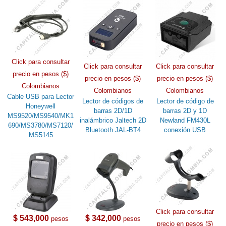
Click para consultar
Click para consultar
Click para consultar
precio en pesos ($)
precio en pesos ($)
precio en pesos ($)
Colombianos
Colombianos
Colombianos
Cable USB para Lector
Lector de códigos de
Lector de código de
Honeywell
barras 2D/1D
barras 2D y 1D
MS9520/MS9540/MK1
inalámbrico Jaltech 2D
Newland FM430L
690/MS3780/MS7120/
Bluetooth JAL-BT4
conexión USB
MS5145
Click para consultar
$ 543,000
$ 342,000
pesos
pesos
precio en pesos ($)