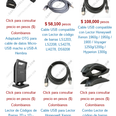
Click para consultar
$ 108,000
pesos
$ 58,100
pesos
precio en pesos ($)
Cable USB compatible
Cable USB compatible
con Lector Honeywell
Colombianos
con Lector de código
Xenon 1960g / 1950g /
Adaptador OTG para
de barras LS1203,
1900 / Voyager
cable de datos Micro-
LS2208, LS4278,
1250g/1200g /
USB macho a USB-A
LI4278, DS9208
Hyperion 1300g
Hembra
Click para consultar
Click para consultar
Click para consultar
precio en pesos ($)
precio en pesos ($)
precio en pesos ($)
Colombianos
Colombianos
Colombianos
Lector de Códigos de
Cable USB para Lector
Combo Lector de
Barras 2D y 1D -
Honeywell Xenon
código de barras