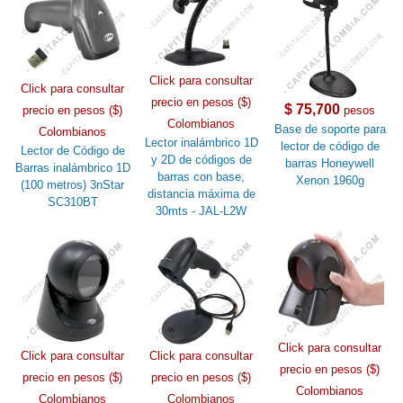
Click para consultar
Click para consultar
precio en pesos ($)
$ 75,700
precio en pesos ($)
pesos
Colombianos
Base de soporte para
Colombianos
Lector inalámbrico 1D
lector de código de
Lector de Código de
y 2D de códigos de
barras Honeywell
Barras inalámbrico 1D
barras con base,
Xenon 1960g
(100 metros) 3nStar
distancia máxima de
SC310BT
30mts - JAL-L2W
Click para consultar
Click para consultar
Click para consultar
precio en pesos ($)
precio en pesos ($)
precio en pesos ($)
Colombianos
Colombianos
Colombianos