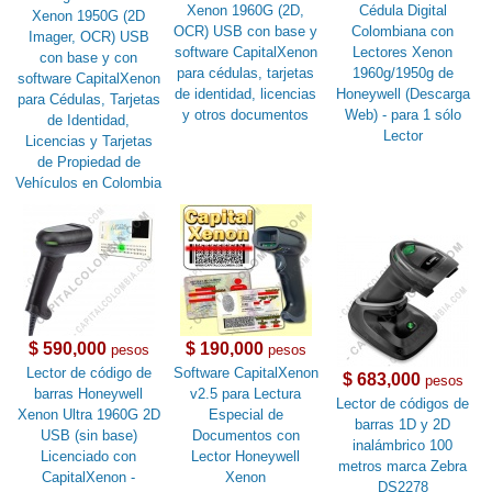
Xenon 1960G (2D,
Cédula Digital
Xenon 1950G (2D
OCR) USB con base y
Colombiana con
Imager, OCR) USB
software CapitalXenon
Lectores Xenon
con base y con
para cédulas, tarjetas
1960g/1950g de
software CapitalXenon
de identidad, licencias
Honeywell (Descarga
para Cédulas, Tarjetas
y otros documentos
Web) - para 1 sólo
de Identidad,
Lector
Licencias y Tarjetas
de Propiedad de
Vehículos en Colombia
$ 590,000
$ 190,000
pesos
pesos
Lector de código de
Software CapitalXenon
$ 683,000
pesos
barras Honeywell
v2.5 para Lectura
Lector de códigos de
Xenon Ultra 1960G 2D
Especial de
barras 1D y 2D
USB (sin base)
Documentos con
inalámbrico 100
Licenciado con
Lector Honeywell
metros marca Zebra
CapitalXenon -
Xenon
DS2278