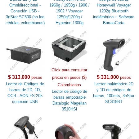
Omnidireccional -
1960g / 1950g / 1900 /
Honeywell Voyager
Conexión USB -
1902 / Voyager
1202g Bluetooth
3nStar SC500 (no lee
1250g/1200g /
inalámbrico + Software
cédulas colombianas)
Hyperion 1300g
BarrasCarta
Click para consultar
$ 313,000
$ 331,000
pesos
precio en pesos ($)
pesos
Lector de Códigos de
Lector inalámbrico 2D
Colombianos
barras de 2D, 1D,
y 1D de códigos de
Lector de código de
OCR - AON FS-205
barras, 100mts, 3nStar
barras empotrable
conexión USB
SC415BT
Datalogic Magellan
3510HSi