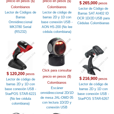
precio en pesos ($)
precio en pesos ($)
$ 265,000
pesos
Colombianos
Colombianos
Lector de Código de
Lector de Códigos de
Lector de código de
Barras SAT AI402 ID
Barras
barras 2D y 1D con
OCR 1D/2D USB para
Omnidireccional
base conexión USB -
Cédulas Colombianas
MK3780 Serial
AON HS-200 (No lee
(RS232)
cédula colombiana)
Click para consultar
$ 120,200
pesos
precio en pesos ($)
$ 216,900
pesos
Lector de código de
Colombianos
barras 2D y 1D con
Lector de código de
Escáner
base conexión USB -
barras 2D y 1D con
omnidireccional 2D/1D
StarPOS STAR-6221
base conexión USB -
de mesa JAL-OMD 05
(No lee cédula
StarPOS STAR-6267
con lectura 1D/2D y
colombiana)
conexión USB