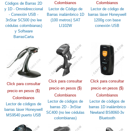
Colombianos
Colombianos
Códigos de Barras 2D
y 1D - Omnidireccional
Lector de Código de
Lector de código de
- Conexión USB -
Barras inalámbrico 1D
barras láser Honeywell
3nStar SC500 (no lee
(100 metros) SAT
1200g con base
cédulas colombianas)
LI102W
conexión USB
y Software
BarrasCarta
Click para consultar
Click para consultar
Click para consultar
precio en pesos ($)
precio en pesos ($)
precio en pesos ($)
Colombianos
Colombianos
Colombianos
Lector de códigos de
Lector de códigos de
Lector de códigos de
barras 2D - 3nStar
barras 1D inalámbrico
barras láser Honeywell
SC400 (no lee cédulas
Newland BS8060-3v
MS9540 puerto USB
colombianas)
Bluetooth