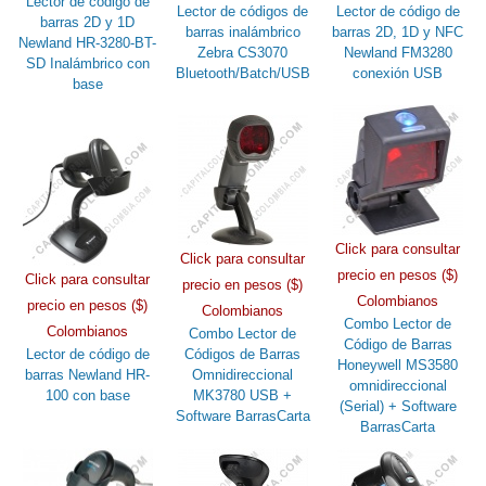
Lector de código de
Lector de códigos de
Lector de código de
barras 2D y 1D
barras inalámbrico
barras 2D, 1D y NFC
Newland HR-3280-BT-
Zebra CS3070
Newland FM3280
SD Inalámbrico con
Bluetooth/Batch/USB
conexión USB
base
Click para consultar
Click para consultar
precio en pesos ($)
Click para consultar
precio en pesos ($)
Colombianos
precio en pesos ($)
Colombianos
Combo Lector de
Colombianos
Combo Lector de
Código de Barras
Lector de código de
Códigos de Barras
Honeywell MS3580
barras Newland HR-
Omnidireccional
omnidireccional
100 con base
MK3780 USB +
(Serial) + Software
Software BarrasCarta
BarrasCarta