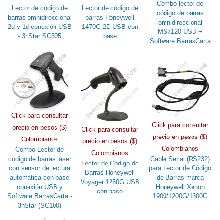
Combo lector de
Lector de código de
Lector de código de
código de barras
barras omnidireccional
barras Honeywell
omnidireccional
2d y 1d conexión USB
1470G 2D USB con
MS7120 USB +
- 3nStar SC505
base
Software BarrasCarta
Click para consultar
Click para consultar
precio en pesos ($)
Click para consultar
precio en pesos ($)
Colombianos
precio en pesos ($)
Colombianos
Combo Lector de
Colombianos
código de barras láser
Cable Serial (RS232)
Lector de Código de
con sensor de lectura
para Lector de Código
Barras Honeywell
automática con base
de Barras marca
Voyager 1250G USB
conexión USB y
Honeywell Xenon
con base
Software BarrasCarta -
1900/1200G/1300G
3nStar (SC100)