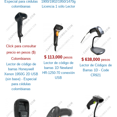
Especial para cédulas
1900/1902/1950/1470g
colombianas
Licencia 1 sólo Lector
Click para consultar
precio en pesos ($)
$ 113,000
pesos
Colombianos
$ 638,000
pesos
Lector de código de
Lector de código de
Lector de Códigos de
barras 1D Newland
barras Honeywell
Barras 1D - Code
HR-1250-70 conexión
Xenon 1950G 2D USB
CR921
USB
(sin base) - Especial
para cédulas
colombianas