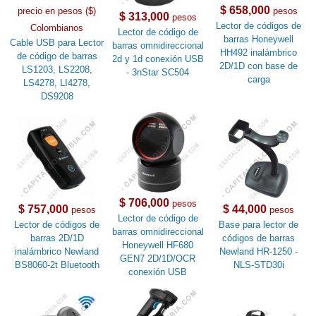
$ 658,000
precio en pesos ($)
pesos
$ 313,000
pesos
Lector de códigos de
Colombianos
Lector de código de
barras Honeywell
Cable USB para Lector
barras omnidireccional
HH492 inalámbrico
de código de barras
2d y 1d conexión USB
2D/1D con base de
LS1203, LS2208,
- 3nStar SC504
carga
LS4278, LI4278,
DS9208
$ 706,000
pesos
$ 757,000
$ 44,000
pesos
pesos
Lector de código de
Lector de códigos de
Base para lector de
barras omnidireccional
barras 2D/1D
códigos de barras
Honeywell HF680
inalámbrico Newland
Newland HR-1250 -
GEN7 2D/1D/OCR
BS8060-2t Bluetooth
NLS-STD30i
conexión USB