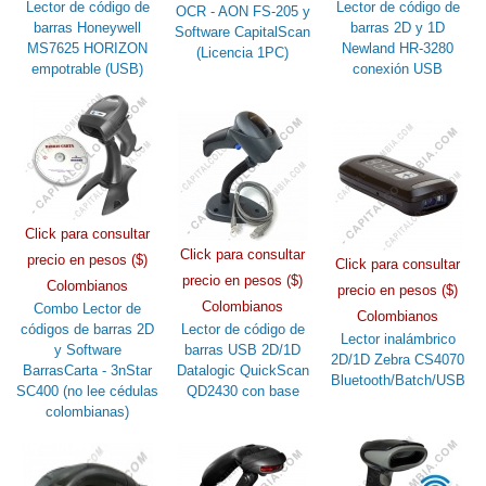
Lector de código de
Lector de código de
OCR - AON FS-205 y
barras Honeywell
barras 2D y 1D
Software CapitalScan
MS7625 HORIZON
Newland HR-3280
(Licencia 1PC)
empotrable (USB)
conexión USB
Click para consultar
Click para consultar
precio en pesos ($)
Click para consultar
precio en pesos ($)
Colombianos
precio en pesos ($)
Colombianos
Combo Lector de
Colombianos
códigos de barras 2D
Lector de código de
Lector inalámbrico
y Software
barras USB 2D/1D
2D/1D Zebra CS4070
BarrasCarta - 3nStar
Datalogic QuickScan
Bluetooth/Batch/USB
SC400 (no lee cédulas
QD2430 con base
colombianas)