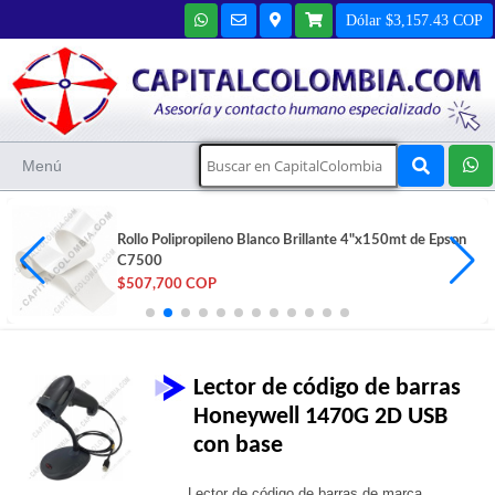
Dólar $3,157.43 COP
Menú
UPS CDP de 1200VA/1.2KVA/700W 120VCA con AVR -
R-SMART1210
$486,000 COP
Lector de código de barras
Honeywell 1470G 2D USB
con base
Lector de código de barras de marca