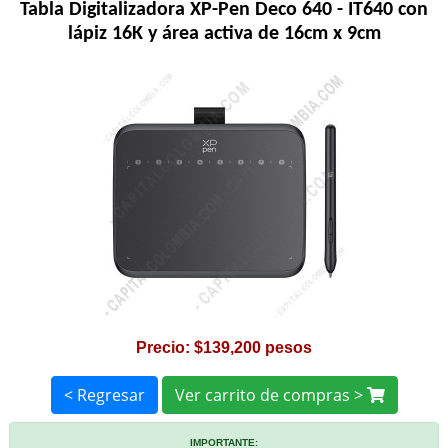
Tabla Digitalizadora XP-Pen Deco 640 - IT640 con
lápiz 16K y área activa de 16cm x 9cm
Precio: $139,200 pesos
< Regresar
Ver carrito de compras >
IMPORTANTE: