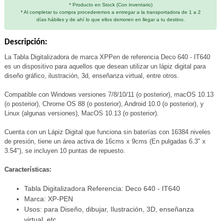
* Producto en Stock (Con inventario)
* Al completar tu compra procederemos a entregar a la transportadora de 1 a 2
días hábiles y de ahí lo que ellos demoren en llegar a tu destino.
Descripción:
La Tabla Digitalizadora de marca XPPen de referencia Deco 640 - IT640
es un dispositivo para aquellos que desean utilizar un lápiz digital para
diseño gráfico, ilustración, 3d, enseñanza virtual, entre otros.
Compatible con Windows versiones 7/8/10/11 (o posterior), macOS 10.13
(o posterior), Chrome OS 88 (o posterior), Android 10.0 (o posterior), y
Linux (algunas versiones), MacOS 10.13 (o posterior).
Cuenta con un Lápiz Digital que funciona sin baterías con 16384 niveles
de presión, tiene un área activa de 16cms x 9cms (En pulgadas 6.3" x
3.54"), se incluyen 10 puntas de repuesto.
Características:
Tabla Digitalizadora Referencia: Deco 640 - IT640
Marca: XP-PEN
Usos: para Diseño, dibujar, Ilustración, 3D, enseñanza
virtual, etc.