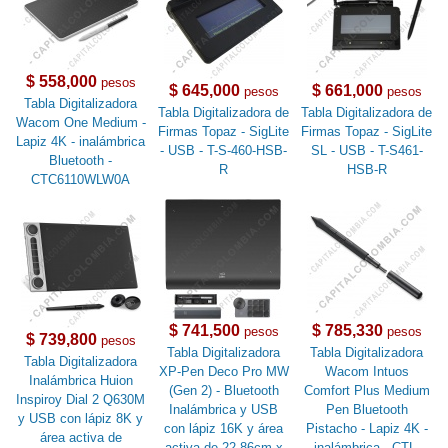
$ 558,000
pesos
$ 645,000
$ 661,000
pesos
pesos
Tabla Digitalizadora
Tabla Digitalizadora de
Tabla Digitalizadora de
Wacom One Medium -
Firmas Topaz - SigLite
Firmas Topaz - SigLite
Lapiz 4K - inalámbrica
- USB - T-S-460-HSB-
SL - USB - T-S461-
Bluetooth -
R
HSB-R
CTC6110WLW0A
$ 741,500
$ 785,330
pesos
pesos
$ 739,800
pesos
Tabla Digitalizadora
Tabla Digitalizadora
Tabla Digitalizadora
XP-Pen Deco Pro MW
Wacom Intuos
Inalámbrica Huion
(Gen 2) - Bluetooth
Comfort Plus Medium
Inspiroy Dial 2 Q630M
Inalámbrica y USB
Pen Bluetooth
y USB con lápiz 8K y
con lápiz 16K y área
Pistacho - Lapiz 4K -
área activa de
activa de 22.86cm x
inalámbrica - CTL-