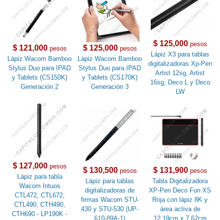
$ 125,000
pesos
$ 121,000
$ 125,000
pesos
pesos
Lápiz X3 para tablas
Lápiz Wacom Bamboo
Lápiz Wacom Bamboo
digitalizadoras Xp-Pen
Stylus Duo para IPAD
Stylus Duo para IPAD
Artist 12sg, Artist
y Tablets (CS150K)
y Tablets (CS170K)
16sg, Deco L y Deco
Generación 2
Generación 3
LW
$ 127,000
pesos
$ 130,500
$ 131,900
pesos
pesos
Lápiz para tabla
Lápiz para tablas
Tabla Digitalizadora
Wacom Intuos
digitalizadoras de
XP-Pen Deco Fun XS
CTL472, CTL672,
firmas Wacom STU-
Roja con lápiz 8K y
CTL490, CTH490,
430 y STU-530 (UP-
área activa de
CTH690 - LP190K -
610-89A-1)
12.19cm x 7.62cm