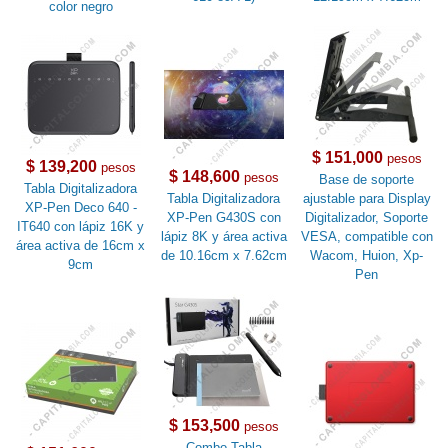
color negro
$ 151,000
pesos
$ 139,200
pesos
$ 148,600
pesos
Base de soporte
Tabla Digitalizadora
Tabla Digitalizadora
ajustable para Display
XP-Pen Deco 640 -
XP-Pen G430S con
Digitalizador, Soporte
IT640 con lápiz 16K y
lápiz 8K y área activa
VESA, compatible con
área activa de 16cm x
de 10.16cm x 7.62cm
Wacom, Huion, Xp-
9cm
Pen
$ 153,500
pesos
Combo Tabla