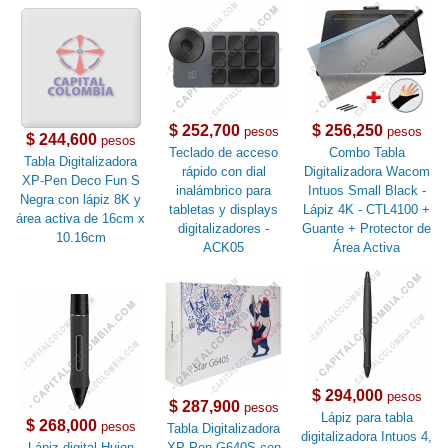
$ 252,700
$ 256,250
pesos
pesos
$ 244,600
pesos
Teclado de acceso
Combo Tabla
Tabla Digitalizadora
rápido con dial
Digitalizadora Wacom
XP-Pen Deco Fun S
inalámbrico para
Intuos Small Black -
Negra con lápiz 8K y
tabletas y displays
Lápiz 4K - CTL4100 +
área activa de 16cm x
digitalizadores -
Guante + Protector de
10.16cm
ACK05
Área Activa
$ 294,000
pesos
$ 287,900
pesos
Lápiz para tabla
$ 268,000
pesos
Tabla Digitalizadora
digitalizadora Intuos 4,
Lápiz digital Huion
XP-Pen G640S con