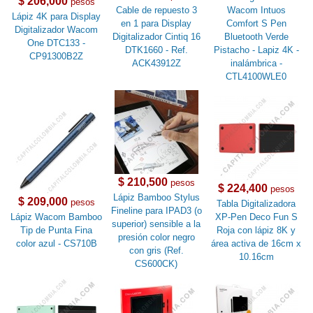
$ 206,000
pesos
Cable de repuesto 3
Wacom Intuos
Lápiz 4K para Display
en 1 para Display
Comfort S Pen
Digitalizador Wacom
Digitalizador Cintiq 16
Bluetooth Verde
One DTC133 -
DTK1660 - Ref.
Pistacho - Lapiz 4K -
CP91300B2Z
ACK43912Z
inalámbrica -
CTL4100WLE0
$ 210,500
pesos
$ 224,400
pesos
Lápiz Bamboo Stylus
$ 209,000
pesos
Tabla Digitalizadora
Fineline para IPAD3 (o
Lápiz Wacom Bamboo
XP-Pen Deco Fun S
superior) sensible a la
Tip de Punta Fina
Roja con lápiz 8K y
presión color negro
color azul - CS710B
área activa de 16cm x
con gris (Ref.
10.16cm
CS600CK)