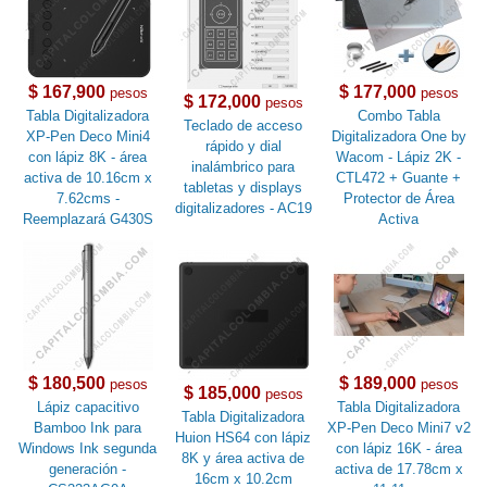
$ 167,900
$ 177,000
pesos
pesos
$ 172,000
pesos
Tabla Digitalizadora
Combo Tabla
Teclado de acceso
XP-Pen Deco Mini4
Digitalizadora One by
rápido y dial
con lápiz 8K - área
Wacom - Lápiz 2K -
inalámbrico para
activa de 10.16cm x
CTL472 + Guante +
tabletas y displays
7.62cms -
Protector de Área
digitalizadores - AC19
Reemplazará G430S
Activa
$ 180,500
$ 189,000
pesos
pesos
$ 185,000
pesos
Lápiz capacitivo
Tabla Digitalizadora
Tabla Digitalizadora
Bamboo Ink para
XP-Pen Deco Mini7 v2
Huion HS64 con lápiz
Windows Ink segunda
con lápiz 16K - área
8K y área activa de
generación -
activa de 17.78cm x
16cm x 10.2cm