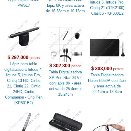
Intuos 5, Intuos Pro,
PW517
lápiz 8K y área activa
Cintiq 21 (DTK2100)
de 16.38cm x 10.16cm
Clásico - KP300E2
$ 297,000
pesos
Lápiz para tabla
$ 302,300
pesos
$ 303,000
pesos
digitalizadora Intuos 4,
Tabla Digitalizadora
Intuos 5, Intuos Pro,
Tabla Digitalizadora
XP-Pen Star 03 V2
Cintiq 13 HD, Cintiq
Huion H950P con lápiz
con lápiz 8K - área
21, Cintiq 22, Cintiq
y área activa de
activa de 25.4cm x
24HD, Cintiq
22.1cm x 13.8cm
15.24cm
Companion - Grip Pen
(KP501E2)