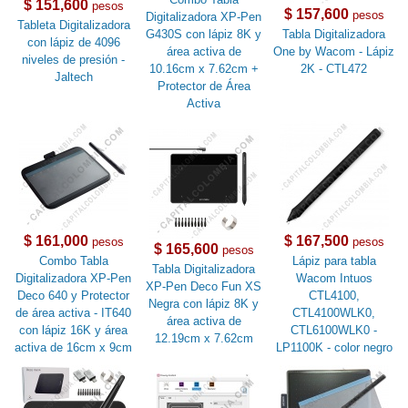
$ 151,600
pesos
$ 157,600
pesos
Digitalizadora XP-Pen
Tableta Digitalizadora
G430S con lápiz 8K y
Tabla Digitalizadora
con lápiz de 4096
área activa de
One by Wacom - Lápiz
niveles de presión -
10.16cm x 7.62cm +
2K - CTL472
Jaltech
Protector de Área
Activa
$ 161,000
$ 167,500
pesos
pesos
$ 165,600
pesos
Combo Tabla
Lápiz para tabla
Tabla Digitalizadora
Digitalizadora XP-Pen
Wacom Intuos
XP-Pen Deco Fun XS
Deco 640 y Protector
CTL4100,
Negra con lápiz 8K y
de área activa - IT640
CTL4100WLK0,
área activa de
con lápiz 16K y área
CTL6100WLK0 -
12.19cm x 7.62cm
activa de 16cm x 9cm
LP1100K - color negro