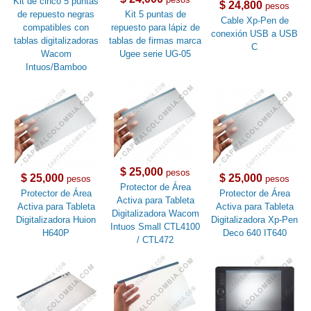
Kit de cinco 5 puntas
$ 24,800
pesos
de repuesto negras
Kit 5 puntas de
Cable Xp-Pen de
compatibles con
repuesto para lápiz de
conexión USB a USB
tablas digitalizadoras
tablas de firmas marca
C
Wacom
Ugee serie UG-05
Intuos/Bamboo
$ 25,000
pesos
$ 25,000
$ 25,000
pesos
pesos
Protector de Área
Protector de Área
Protector de Área
Activa para Tableta
Activa para Tableta
Activa para Tableta
Digitalizadora Wacom
Digitalizadora Huion
Digitalizadora Xp-Pen
Intuos Small CTL4100
H640P
Deco 640 IT640
/ CTL472