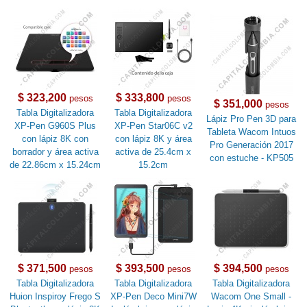
$ 323,200
$ 333,800
pesos
pesos
$ 351,000
pesos
Tabla Digitalizadora
Tabla Digitalizadora
Lápiz Pro Pen 3D para
XP-Pen G960S Plus
XP-Pen Star06C v2
Tableta Wacom Intuos
con lápiz 8K con
con lápiz 8K y área
Pro Generación 2017
borrador y área activa
activa de 25.4cm x
con estuche - KP505
de 22.86cm x 15.24cm
15.2cm
$ 371,500
$ 393,500
$ 394,500
pesos
pesos
pesos
Tabla Digitalizadora
Tabla Digitalizadora
Tabla Digitalizadora
Huion Inspiroy Frego S
XP-Pen Deco Mini7W
Wacom One Small -