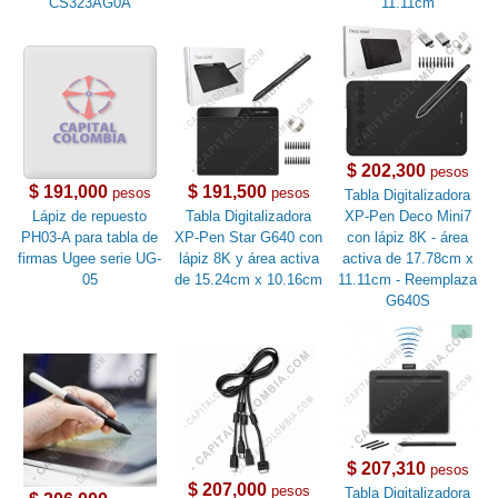
CS323AG0A
11.11cm
$ 202,300
pesos
$ 191,000
$ 191,500
pesos
pesos
Tabla Digitalizadora
Lápiz de repuesto
Tabla Digitalizadora
XP-Pen Deco Mini7
PH03-A para tabla de
XP-Pen Star G640 con
con lápiz 8K - área
firmas Ugee serie UG-
lápiz 8K y área activa
activa de 17.78cm x
05
de 15.24cm x 10.16cm
11.11cm - Reemplaza
G640S
$ 207,310
pesos
$ 207,000
pesos
Tabla Digitalizadora