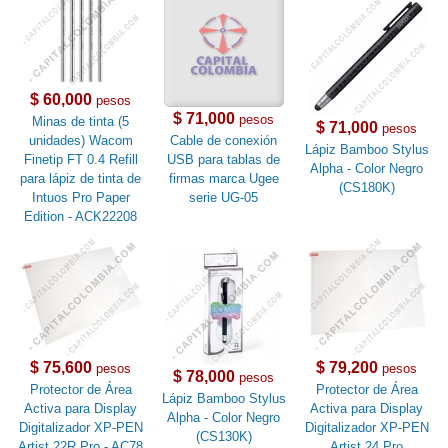
$ 60,000
pesos
$ 71,000
pesos
Minas de tinta (5
$ 71,000
pesos
unidades) Wacom
Cable de conexión
Lápiz Bamboo Stylus
Finetip FT 0.4 Refill
USB para tablas de
Alpha - Color Negro
para lápiz de tinta de
firmas marca Ugee
(CS180K)
Intuos Pro Paper
serie UG-05
Edition - ACK22208
$ 75,600
$ 79,200
pesos
pesos
$ 78,000
pesos
Protector de Área
Protector de Área
Lápiz Bamboo Stylus
Activa para Display
Activa para Display
Alpha - Color Negro
Digitalizador XP-PEN
Digitalizador XP-PEN
(CS130K)
Artist 22R Pro - AC78
Artist 24 Pro