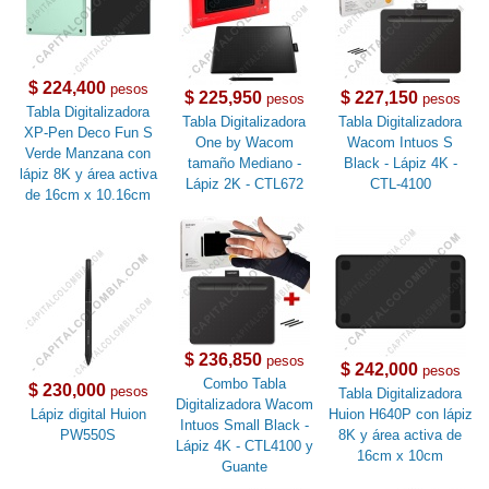
$ 224,400
pesos
$ 225,950
$ 227,150
pesos
pesos
Tabla Digitalizadora
Tabla Digitalizadora
Tabla Digitalizadora
XP-Pen Deco Fun S
One by Wacom
Wacom Intuos S
Verde Manzana con
tamaño Mediano -
Black - Lápiz 4K -
lápiz 8K y área activa
Lápiz 2K - CTL672
CTL-4100
de 16cm x 10.16cm
$ 236,850
pesos
$ 242,000
pesos
Combo Tabla
$ 230,000
pesos
Tabla Digitalizadora
Digitalizadora Wacom
Lápiz digital Huion
Huion H640P con lápiz
Intuos Small Black -
PW550S
8K y área activa de
Lápiz 4K - CTL4100 y
16cm x 10cm
Guante