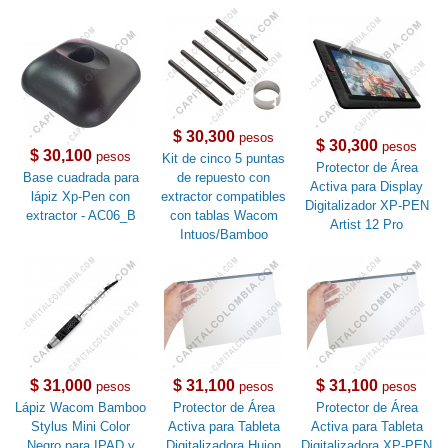
$ 30,300
pesos
$ 30,300
pesos
$ 30,100
pesos
Kit de cinco 5 puntas
Protector de Área
Base cuadrada para
de repuesto con
Activa para Display
lápiz Xp-Pen con
extractor compatibles
Digitalizador XP-PEN
extractor - AC06_B
con tablas Wacom
Artist 12 Pro
Intuos/Bamboo
$ 31,000
$ 31,100
$ 31,100
pesos
pesos
pesos
Lápiz Wacom Bamboo
Protector de Área
Protector de Área
Stylus Mini Color
Activa para Tableta
Activa para Tableta
Negro para IPAD y
Digitalizadora Huion
Digitalizadora XP-PEN