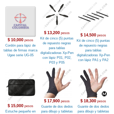
$ 13,200
pesos
$ 14,500
pesos
Kit de cinco (5) puntas
$ 10,000
pesos
Kit de cinco (5) puntas
de repuesto negras
Cordón para lápiz de
de repuesto negras
para tablas
tablas de firmas marca
para tablas
digitalizadoras Xp-Pen
Ugee serie UG-05
digitalizadoras Xp-Pen
con lápiz P01, P02,
con lápiz PA1 y PA2
P03 y P05
$ 17,900
$ 18,300
pesos
pesos
$ 15,000
pesos
Guante de dos dedos
Guante de dos dedos
Estuche pequeño en
para dibujo y tabletas
para dibujo y tabletas