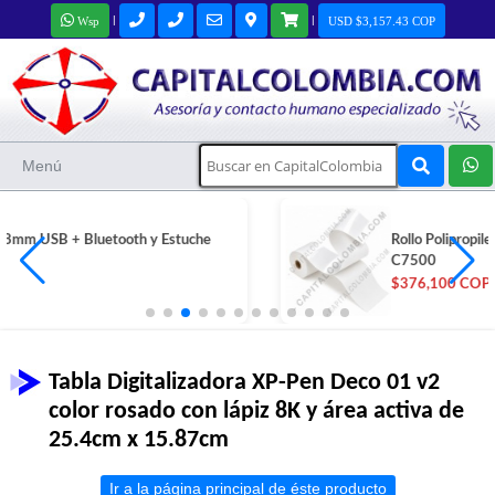
|
|
Wsp
USD $3,157.43 COP
Menú
Rollo Polipropileno Esmaltado Brillante 4"x150mt Epson
C7500
$376,100 COP
Tabla Digitalizadora XP-Pen Deco 01 v2
color rosado con lápiz 8K y área activa de
25.4cm x 15.87cm
Ir a la página principal de éste producto