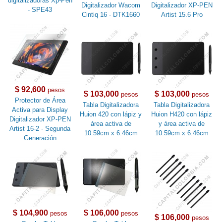
digitalizadoras Xp-Pen
Digitalizador Wacom
Digitalizador XP-PEN
- SPE43
Cintiq 16 - DTK1660
Artist 15.6 Pro
$ 92,600
pesos
$ 103,000
$ 103,000
pesos
pesos
Protector de Área
Tabla Digitalizadora
Tabla Digitalizadora
Activa para Display
Huion 420 con lápiz y
Huion H420 con lápiz
Digitalizador XP-PEN
área activa de
y área activa de
Artist 16-2 - Segunda
10.59cm x 6.46cm
10.59cm x 6.46cm
Generación
$ 104,900
$ 106,000
pesos
pesos
$ 106,000
pesos