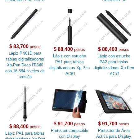
$ 83,700
pesos
$ 88,400
$ 88,400
pesos
pesos
Lápiz PN01D para
Lápiz con estuche
Lápiz con estuche
tablas digitalizadoras
PA1 para tablas
PA2 para tablas
Xp-Pen Deco IT-640
digitalizadoras Xp-Pen
digitalizadoras Xp-Pen
con 16.384 niveles de
- AC61
- AC71
presión
$ 91,700
$ 91,700
pesos
pesos
$ 88,400
pesos
Protector compatible
Protector de Área
Lápiz PA1 para tablas
con Display
Activa para Display