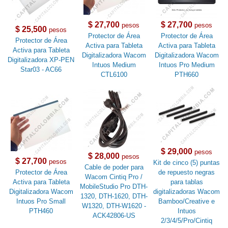
$ 27,700
$ 27,700
pesos
pesos
$ 25,500
pesos
Protector de Área
Protector de Área
Protector de Área
Activa para Tableta
Activa para Tableta
Activa para Tableta
Digitalizadora Wacom
Digitalizadora Wacom
Digitalizadora XP-PEN
Intuos Medium
Intuos Pro Medium
Star03 - AC66
CTL6100
PTH660
$ 29,000
pesos
$ 28,000
pesos
$ 27,700
pesos
Kit de cinco (5) puntas
Cable de poder para
Protector de Área
de repuesto negras
Wacom Cintiq Pro /
Activa para Tableta
para tablas
MobileStudio Pro DTH-
Digitalizadora Wacom
digitalizadoras Wacom
1320, DTH-1620, DTH-
Intuos Pro Small
Bamboo/Creative e
W1320, DTH-W1620 -
PTH460
Intuos
ACK42806-US
2/3/4/5/Pro/Cintiq