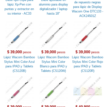
de repuesto negras
lápiz Xp-Pen con
aluminio para display
para lápiz de Display
puntas y extractor en
digitalizador / laptop
Wacom One DTC133 -
su interior - AC33
hasta 18"
ACK24501Z
$ 39,000
$ 39,000
$ 39,000
pesos
pesos
pesos
Lápiz Wacom Bamboo
Lápiz Wacom Bamboo
Lápiz Wacom Bamboo
Stylus Mini Color Azul
Stylus Mini Color
Stylus Mini Color Rojo
para IPAD y Tablets
Blanco para IPAD y
para IPAD y Tablets
(CS120B)
Tablets (CS120W)
(CS120R)
$ 39,000
$ 39,000
$ 40,900