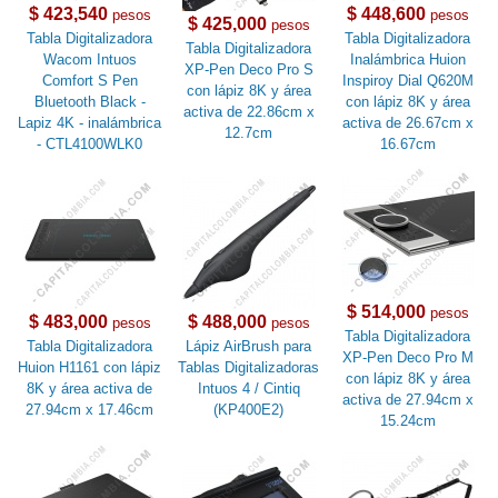
$ 423,540
$ 448,600
pesos
pesos
$ 425,000
pesos
Tabla Digitalizadora
Tabla Digitalizadora
Tabla Digitalizadora
Wacom Intuos
Inalámbrica Huion
XP-Pen Deco Pro S
Comfort S Pen
Inspiroy Dial Q620M
con lápiz 8K y área
Bluetooth Black -
con lápiz 8K y área
activa de 22.86cm x
Lapiz 4K - inalámbrica
activa de 26.67cm x
12.7cm
- CTL4100WLK0
16.67cm
$ 514,000
pesos
$ 483,000
$ 488,000
pesos
pesos
Tabla Digitalizadora
Tabla Digitalizadora
Lápiz AirBrush para
XP-Pen Deco Pro M
Huion H1161 con lápiz
Tablas Digitalizadoras
con lápiz 8K y área
8K y área activa de
Intuos 4 / Cintiq
activa de 27.94cm x
27.94cm x 17.46cm
(KP400E2)
15.24cm