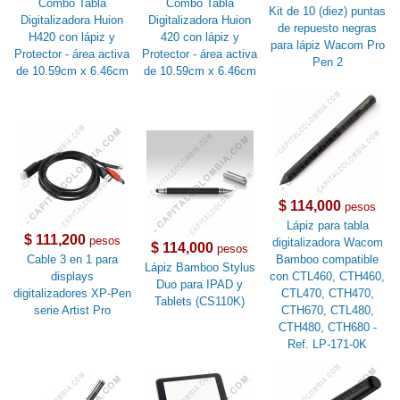
Combo Tabla
Combo Tabla
Kit de 10 (diez) puntas
Digitalizadora Huion
Digitalizadora Huion
de repuesto negras
H420 con lápiz y
420 con lápiz y
para lápiz Wacom Pro
Protector - área activa
Protector - área activa
Pen 2
de 10.59cm x 6.46cm
de 10.59cm x 6.46cm
$ 114,000
pesos
Lápiz para tabla
$ 111,200
pesos
digitalizadora Wacom
$ 114,000
pesos
Cable 3 en 1 para
Bamboo compatible
Lápiz Bamboo Stylus
displays
con CTL460, CTH460,
Duo para IPAD y
digitalizadores XP-Pen
CTL470, CTH470,
Tablets (CS110K)
serie Artist Pro
CTH670, CTL480,
CTH480, CTH680 -
Ref. LP-171-0K