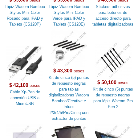
pesos
pesos
pesos
Lápiz Wacom Bamboo
Lápiz Wacom Bamboo
Stickers adhesivos
Stylus Mini Color
Stylus Mini Color
para botones de
Rosado para IPAD y
Verde para IPAD y
acceso directo para
Tablets (CS120P)
Tablets (CS120E)
tabletas digitalizadoras
$ 43,300
pesos
Kit de cinco (5) puntas
$ 50,100
pesos
de repuesto negras
$ 42,100
pesos
para tablas
Kit de cinco (5) puntas
Cable Xp-Pen de
digitalizadoras Wacom
de repuesto negras
conexión USB a
Bamboo/Creative e
para lápiz Wacom Pro
MicroUSB
Intuos
Pen 2
2/3/4/5/Pro/Cintiq con
extractor de puntas