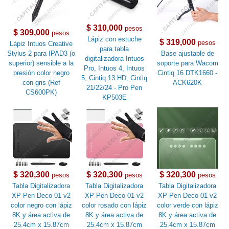
$ 310,000
pesos
$ 309,000
pesos
Lápiz con estuche
$ 319,000
pesos
Lápiz Intuos Creative
para tabla
Stylus 2 para IPAD3 (o
Base ajustable de
digitalizadora Intuos
superior) sensible a la
soporte para Wacom
Pro, Intuos 4, Intuos
presión color negro
Cintiq 16 DTK1660 -
5, Cintiq 13 HD, Cintiq
con gris (Ref
ACK620K
21/22/24 - Pro Pen
CS600PK)
KP503E
$ 320,300
$ 320,300
$ 320,300
pesos
pesos
pesos
Tabla Digitalizadora
Tabla Digitalizadora
Tabla Digitalizadora
XP-Pen Deco 01 v2
XP-Pen Deco 01 v2
XP-Pen Deco 01 v2
color negro con lápiz
color rosado con lápiz
color verde con lápiz
8K y área activa de
8K y área activa de
8K y área activa de
25.4cm x 15.87cm
25.4cm x 15.87cm
25.4cm x 15.87cm