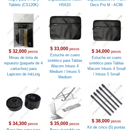
Tablets (CS120K)
HS610
Deco Pro M - AC86
$ 33,000
pesos
$ 32,000
$ 34,000
pesos
pesos
Estuche en cuero
Minas de tinta de
Estuche en cuero
sintético para Tablas
repuesto (paquete de 4
sintético para Tablas
Wacom Intuos 4
cartuchos) para
Wacom Intuos 4 Small
Medium / Intuos 5
Lapicero de InkLing
/ Intuos 5 Small
Medium
$ 38,000
pesos
$ 34,300
$ 35,000
pesos
pesos
Kit de cinco (5) puntas
Base tipo copa para
Base ajustable en