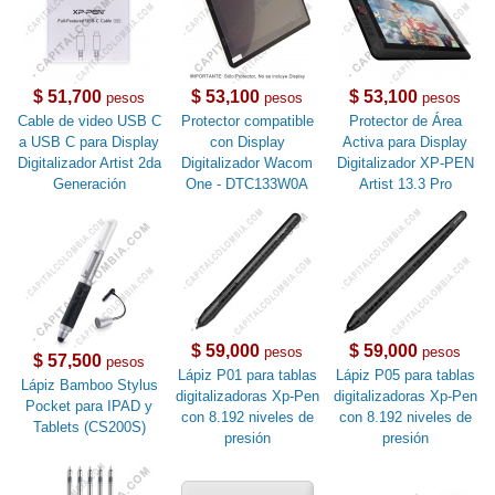
$ 51,700
$ 53,100
$ 53,100
pesos
pesos
pesos
Cable de video USB C
Protector compatible
Protector de Área
a USB C para Display
con Display
Activa para Display
Digitalizador Artist 2da
Digitalizador Wacom
Digitalizador XP-PEN
Generación
One - DTC133W0A
Artist 13.3 Pro
$ 59,000
$ 59,000
pesos
pesos
$ 57,500
pesos
Lápiz P01 para tablas
Lápiz P05 para tablas
Lápiz Bamboo Stylus
digitalizadoras Xp-Pen
digitalizadoras Xp-Pen
Pocket para IPAD y
con 8.192 niveles de
con 8.192 niveles de
Tablets (CS200S)
presión
presión