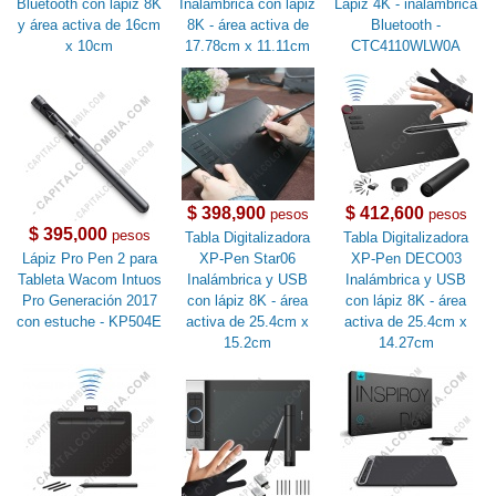
Bluetooth con lápiz 8K
Inalámbrica con lápiz
Lapiz 4K - inalámbrica
y área activa de 16cm
8K - área activa de
Bluetooth -
x 10cm
17.78cm x 11.11cm
CTC4110WLW0A
$ 398,900
$ 412,600
pesos
pesos
$ 395,000
pesos
Tabla Digitalizadora
Tabla Digitalizadora
Lápiz Pro Pen 2 para
XP-Pen Star06
XP-Pen DECO03
Tableta Wacom Intuos
Inalámbrica y USB
Inalámbrica y USB
Pro Generación 2017
con lápiz 8K - área
con lápiz 8K - área
con estuche - KP504E
activa de 25.4cm x
activa de 25.4cm x
15.2cm
14.27cm