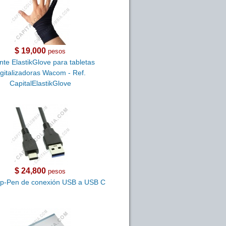
$ 19,000
pesos
te ElastikGlove para tabletas
igitalizadoras Wacom - Ref.
CapitalElastikGlove
$ 24,800
pesos
Xp-Pen de conexión USB a USB C