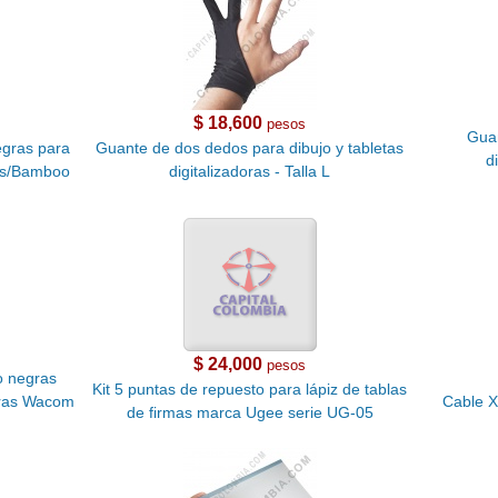
$ 18,600
pesos
Guan
egras para
Guante de dos dedos para dibujo y tabletas
d
uos/Bamboo
digitalizadoras - Talla L
$ 24,000
pesos
o negras
Kit 5 puntas de repuesto para lápiz de tablas
doras Wacom
Cable 
de firmas marca Ugee serie UG-05