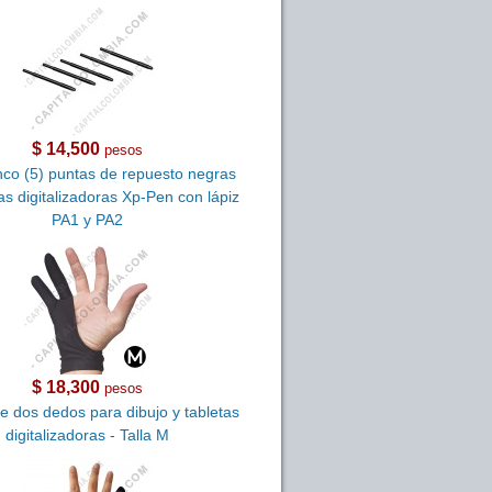
$ 14,500
pesos
inco (5) puntas de repuesto negras
as digitalizadoras Xp-Pen con lápiz
PA1 y PA2
$ 18,300
pesos
e dos dedos para dibujo y tabletas
digitalizadoras - Talla M