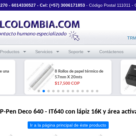
3270
-
6014330527
- Cel: (+57)
3006171853
- Código Postal 111011 -
TRM 
Productos
Servicios
Soporte
Contáctenos
e una
8 Rollos de papel térmico de
57mm X 20mts
$17,500 COP
XP-Pen Deco 640 - IT640 con lápiz 16K y área acti
Ir a la página principal de éste producto