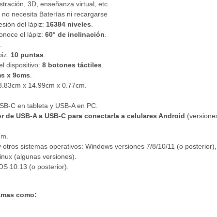
stración, 3D, enseñanza virtual, etc.
ue no necesita Baterías ni recargarse
esión del lápiz:
16384 niveles
.
onoce el lápiz:
60° de inclinación
.
.
piz:
10 puntas
.
l dispositivo:
8 botones táctiles
.
s x 9cms
.
18.83cm x 14.99cm x 0.77cm.
USB-C en tableta y USB-A en PC.
r de USB-A a USB-C para conectarla a celulares Android
(versiones
mm.
otros sistemas operativos: Windows versiones 7/8/10/11 (o posterior)
Linux (algunas versiones).
S 10.13 (o posterior).
ramas como: