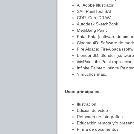
Ai: Adobe Illustrator
SAI: PaintTool SAI
CDR: CorelDRAW
Autodesk SketchBook
MediBang Paint
Krita: Krita (software de pintura
Cinema 4D: Software de mode
Fire Alpaca: FireAlpaca (softw
Blender 3D: Blender (softwar
ibisPaint: ibisPaint (aplicació
Infinite Painter: Infinite Paint
Y muchos más...
Usos principales:
Ilustración
Edición de video
Retocado de fotografías
Educación remota y/o presen
Firma de documentos