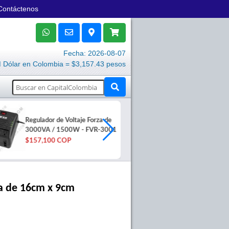
Contáctenos
Fecha: 2026-08-07
Dólar en Colombia = $3,157.43 pesos
Regulador de Voltaje Forza de
Monitor Touch
3000VA / 1500W - FVR-3001
para POS - 
$157,100 COP
$991,000 C
va de 16cm x 9cm