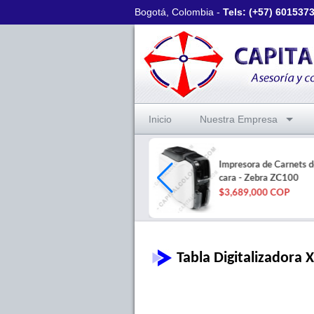
Bogotá, Colombia -
Tels: (+57)
601537
Inicio
Nuestra Empresa
Lector Huella HID Digital U Are
Impresora de Carnets d
U 4500 Digital Persona
cara - Zebra ZC100
$306,000 COP
$3,689,000 COP
Tabla Digitalizadora 