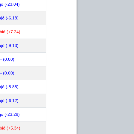
jó (-23.04)
jó (-6.18)
bió (+7.24)
jó (-9.13)
- (0.00)
- (0.00)
jó (-8.88)
jó (-6.12)
jó (-23.28)
bió (+5.34)