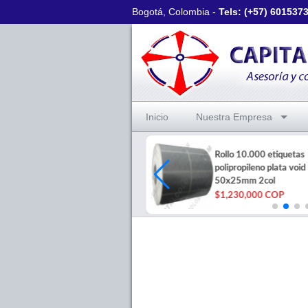
Bogotá, Colombia -
Tels: (+57)
601537
Inicio
Nuestra Empresa
Rollo 10.000 etiquetas
Tres (3) rollos de cera negra de
polipropileno plata void
110mm x 74 mts (Outside)
50x25mm 2col
$20,000 COP
$1,230,000 COP