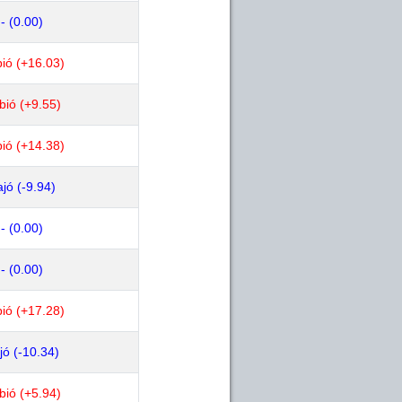
- (0.00)
ió (+16.03)
bió (+9.55)
ió (+14.38)
jó (-9.94)
- (0.00)
- (0.00)
ió (+17.28)
jó (-10.34)
bió (+5.94)