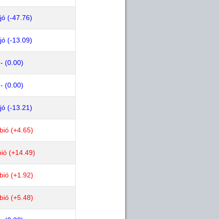
jó (-47.76)
jó (-13.09)
- (0.00)
- (0.00)
jó (-13.21)
bió (+4.65)
ió (+14.49)
bió (+1.92)
bió (+5.48)