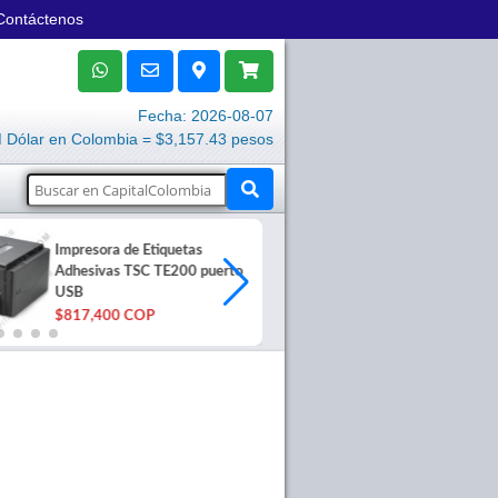
Contáctenos
Fecha: 2026-08-07
Dólar en Colombia = $3,157.43 pesos
Impresora de Etiquetas
Tabla Digital
Adhesivas TSC TE200 puerto
Deco 640 lápi
USB
Protector
$817,400 COP
$161,000 C