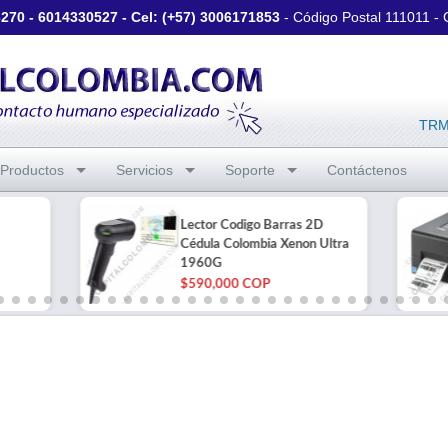
3270
-
6014330527
- Cel: (+57)
3006171853
- Código Postal 111011 -
TRM 
Productos
Servicios
Soporte
Contáctenos
Lector Codigo Barras 2D
Cédula Colombia Xenon Ultra
1960G
$590,000 COP