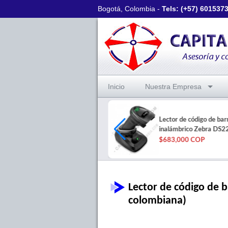
Bogotá, Colombia -
Tels: (+57)
601537
Inicio
Nuestra Empresa
Cinta Impresora Zebra de
Lector de código de bar
Carnets - Ref. 800011-140
inalámbrico Zebra DS2
$158,500 COP
$683,000 COP
Lector de código de 
colombiana)