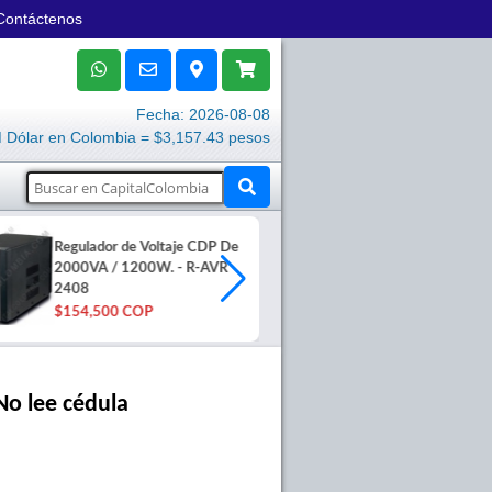
Contáctenos
Fecha: 2026-08-08
Dólar en Colombia = $3,157.43 pesos
Regulador de Voltaje CDP De
Impresora PO
2000VA / 1200W. - R-AVR
Bluetooth + 
2408
STAR-TP80
$154,500 COP
$236,000 C
No lee cédula