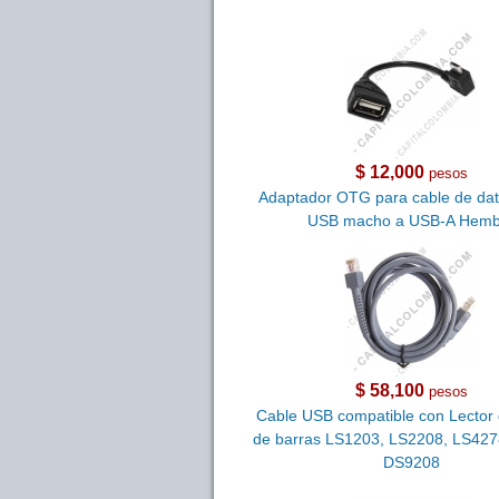
$ 12,000
pesos
Adaptador OTG para cable de dat
USB macho a USB-A Hemb
$ 58,100
pesos
Cable USB compatible con Lector 
de barras LS1203, LS2208, LS427
DS9208