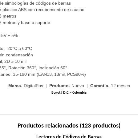
de simbologías de códigos de barras
 plástico ABS con recubrimiento de caucho
 3 metros
2 metros y base o soporte
C 5V ± 5%
to: -20°C a 60°C
sin condensación
l, 2D ≥ 10 mil
5°, Rotación 360°, Inclinación 60°
scaneo: 35-190 mm (EAN13, 13mil, PCS90%)
Marca:
DigitalPos |
Producto:
Nuevo |
Garantía:
12 meses
Bogotá D.C. - Colombia
Productos relacionados (123 productos)
Lectores de Códigos de Barras