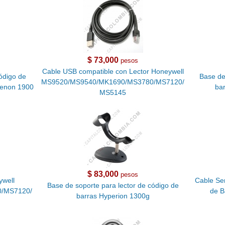
$ 73,000
pesos
Cable USB compatible con Lector Honeywell
ódigo de
Base de
MS9520/MS9540/MK1690/MS3780/MS7120/
Xenon 1900
ba
MS5145
$ 83,000
pesos
ywell
Cable Ser
Base de soporte para lector de código de
/MS7120/
de B
barras Hyperion 1300g