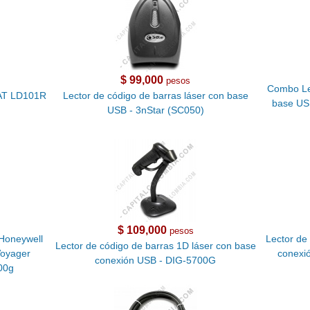
$ 99,000
pesos
Combo Lec
SAT LD101R
Lector de código de barras láser con base
base USB
USB - 3nStar (SC050)
$ 109,000
pesos
 Honeywell
Lector de
Lector de código de barras 1D láser con base
Voyager
conexi
conexión USB - DIG-5700G
00g