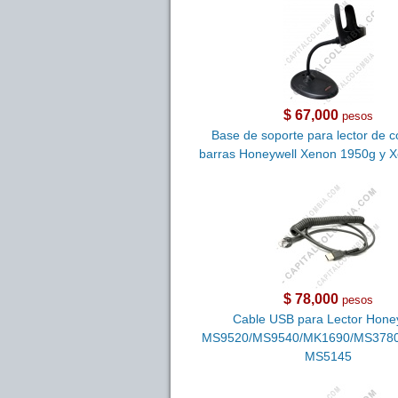
$ 67,000
pesos
Base de soporte para lector de c
barras Honeywell Xenon 1950g y 
$ 78,000
pesos
Cable USB para Lector Hone
MS9520/MS9540/MK1690/MS3780
MS5145