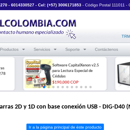
3270
-
6014330527
- Cel: (+57)
3006171853
- Código Postal 111011 -
TRM 
Productos
Servicios
Soporte
Contáctenos
Software CapitalXenon v2.5
ras
para Lectura Especial de
278
Cédulas
$190,000 COP
barras 2D y 1D con base conexión USB - DIG-D40 (
Ir a la página principal de éste producto