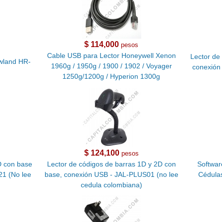
$ 114,000
pesos
Cable USB para Lector Honeywell Xenon
Lector de
wland HR-
1960g / 1950g / 1900 / 1902 / Voyager
conexión
1250g/1200g / Hyperion 1300g
$ 124,100
pesos
D con base
Lector de códigos de barras 1D y 2D con
Softwar
1 (No lee
base, conexión USB - JAL-PLUS01 (no lee
Cédula
cedula colombiana)